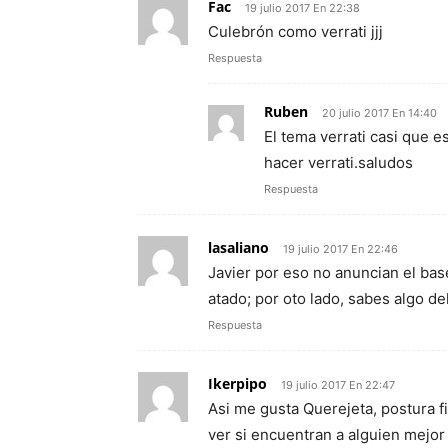
Fac
19 julio 2017 En 22:38
Culebrón como verrati jjj
Respuesta
Ruben
20 julio 2017 En 14:40
El tema verrati casi que e
hacer verrati.saludos
Respuesta
lasaliano
19 julio 2017 En 22:46
Javier por eso no anuncian el ba
atado; por oto lado, sabes algo de
Respuesta
Ikerpipo
19 julio 2017 En 22:47
Asi me gusta Querejeta, postura fi
ver si encuentran a alguien mejor