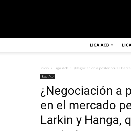
LIGA ACB
LIG
Inicio
Liga Acb
¿Negociación a posteriori? El Barça
Liga Acb
¿Negociación a p
en el mercado pe
Larkin y Hanga, 