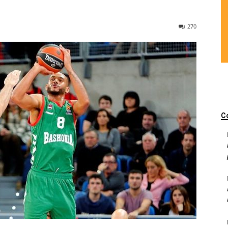
270
C