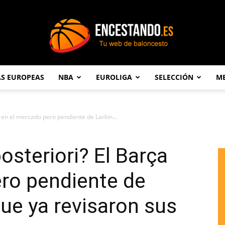
AS EUROPEAS
NBA
EUROLIGA
SELECCIÓN
ME
Encestando.es
 en el mercado pero pendiente de Larkin...
osteriori? El Barça
ro pendiente de
que ya revisaron sus