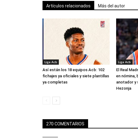
Artículos relacionados
Más del autor
Liga Acb
Liga Acb
Así están los 18 equipos Acb: 102
El Real Madr
fichajes ya oficiales y siete plantillas
en nómina, 
ya completas
anotador y s
Hezonja
270 COMENTARIOS