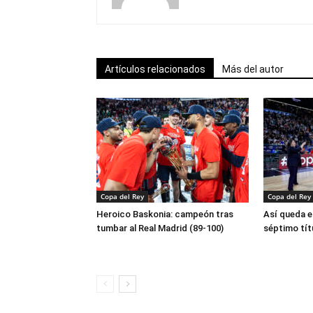
Artículos relacionados
Más del autor
Copa del Rey
Copa del Rey
Heroico Baskonia: campeón tras
Así queda e
tumbar al Real Madrid (89-100)
séptimo tít