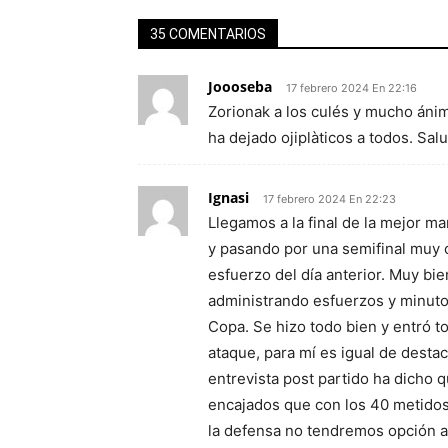
35 COMENTARIOS
Joooseba
17 febrero 2024 En 22:16
Zorionak a los culés y mucho ánim
ha dejado ojiplàticos a todos. Sal
Ignasi
17 febrero 2024 En 22:23
Llegamos a la final de la mejor m
y pasando por una semifinal muy c
esfuerzo del día anterior. Muy bi
administrando esfuerzos y minutos
Copa. Se hizo todo bien y entró 
ataque, para mí es igual de destac
entrevista post partido ha dicho
encajados que con los 40 metidos. 
la defensa no tendremos opción a