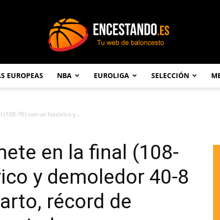
AS EUROPEAS
NBA
EUROLIGA
SELECCIÓN
ME
Encestando.es
 (108-76) con un histórico y...
ete en la final (108-
rico y demoledor 40-8
arto, récord de