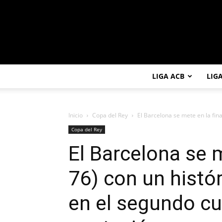
LIGA ACB
LIG
Inicio
Copa del Rey
El Barcelona se mete en la final
Copa del Rey
El Barcelona se m
76) con un histó
en el segundo cu