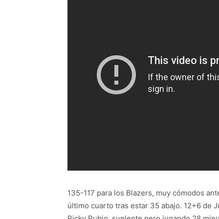
135-117 para los Blazers, muy cómodos ante
último cuarto tras estar 35 abajo. 12+6 de J
Ricky Rubio, suplente pero jugando 28 minu