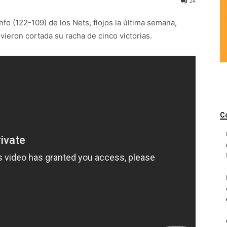
24
o (122-109) de los Nets, flojos la última semana,
 vieron cortada su racha de cinco victorias.
C