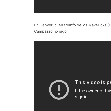
En Denver, buen triunfo de los Mavericks (
Campazzo no jugó: