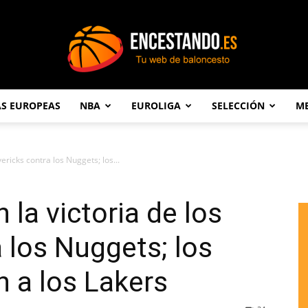
AS EUROPEAS
NBA
EUROLIGA
SELECCIÓN
ME
Encestando.es
ericks contra los Nuggets; los...
 la victoria de los
 los Nuggets; los
 a los Lakers