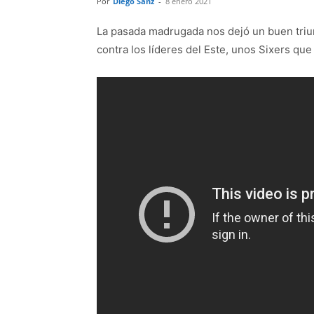
Por
Diego Sanz
-
8 enero 2021
La pasada madrugada nos dejó un buen triunf
contra los líderes del Este, unos Sixers que