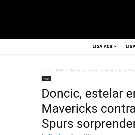
LIGA ACB
LIG
Inicio
NBA
Doncic, estelar en la victoria de los Mav
NBA
Doncic, estelar en
Mavericks contra
Spurs sorprenden