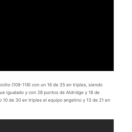
cilio (109-118) con un 16 de 35 en triples, siendo
ue igualado y con 28 puntos de Aldridge y 18 de
 10 de 30 en triples el equipo angelino y 13 de 21 en