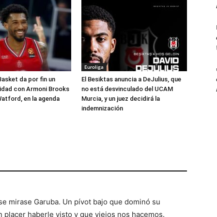
Euroliga
Basket da por fin un
El Besiktas anuncia a DeJulius, que
lidad con Armoni Brooks
no está desvinculado del UCAM
atford, en la agenda
Murcia, y un juez decidirá la
indemnización
 se mirase Garuba. Un pívot bajo que dominó su
 placer haberle visto y que viejos nos hacemos.