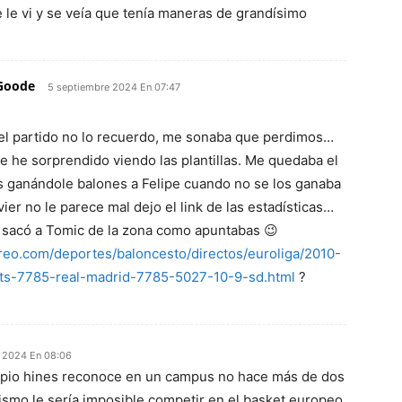
e le vi y se veía que tenía maneras de grandísimo
Goode
5 septiembre 2024 En 07:47
el partido no lo recuerdo, me sonaba que perdimos…
e he sorprendido viendo las plantillas. Me quedaba el
 ganándole balones a Felipe cuando no se los ganaba
avier no le parece mal dejo el link de las estadísticas…
 sacó a Tomic de la zona como apuntabas 😉
reo.com/deportes/baloncesto/directos/euroliga/2010-
ts-7785-real-madrid-7785-5027-10-9-sd.html
?
 2024 En 08:06
opio hines reconoce en un campus no hace más de dos
smo le sería imposible competir en el basket europeo