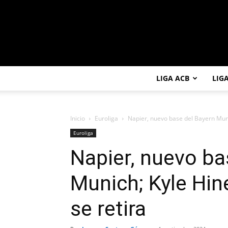
LIGA ACB
LIG
Inicio
Euroliga
Napier, nuevo base del Bayern Munic
Euroliga
Napier, nuevo ba
Munich; Kyle Hin
se retira