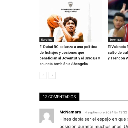
Euroliga
Euroliga
El Dubai BC se lanza a una política
El Valencia 
de fichajes y cesiones que
salto de ca
benefician al Joventut y el Unicaja y
y Trendon W
anuncia también a Shengelia
13 COMENTARIOS
McNamara
4 septiembre 2024 En 13:32
Hines debía ser el espejo en que
posición durante muchos años. Un