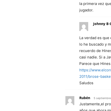
la primera vez qu
jugador.
Johnny B 
La verdad es que 
lo he buscado y m
recuerdo de Hines
casi nadie. Si a J
Parece que Hines
https://www.elcor
2011/brose-baske
Saludos
Rubén
5 septiembre
Justamente,el pr
años que ahora mi