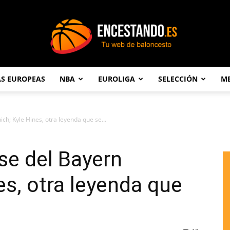
AS EUROPEAS
NBA
EUROLIGA
SELECCIÓN
ME
Encestando.es
h; Kyle Hines, otra leyenda que se...
se del Bayern
es, otra leyenda que