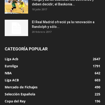
deben decidir; el Baskonia...
18 julio 2017
El Real Madrid ofreció ya la renovación a
Randolph y sólo...
20 febrero 2017
CATEGORÍA POPULAR
Liga Acb
2647
Euroliga
1791
NBA
642
Liga ACB
603
Mercado de Fichajes
490
Selección Española
225
Copa del Rey
196