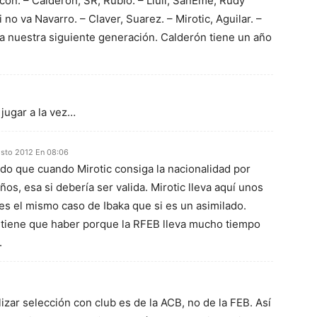
on: – Calderón, SR, Rubio. – Llull, SanEme, Rudy
no va Navarro. – Claver, Suarez. – Mirotic, Aguilar. –
a nuestra siguiente generación. Calderón tiene un año
 jugar a la vez…
osto 2012 En 08:06
ndo que cuando Mirotic consiga la nacionalidad por
ños, esa si debería ser valida. Mirotic lleva aquí unos
es el mismo caso de Ibaka que si es un asimilado.
 tiene que haber porque la RFEB lleva mucho tiempo
.
izar selección con club es de la ACB, no de la FEB. Así