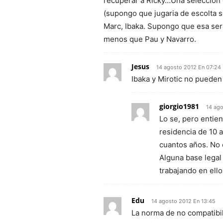
recuperar a Ricky…Una selección c
(supongo que jugaria de escolta si 
Marc, Ibaka. Supongo que esa ser
menos que Pau y Navarro.
Jesus
14 agosto 2012 En 07:24
Ibaka y Mirotic no pueden
giorgio1981
14 ag
Lo se, pero entie
residencia de 10 a
cuantos años. No 
Alguna base legal
trabajando en ello
Edu
14 agosto 2012 En 13:45
La norma de no compatibil