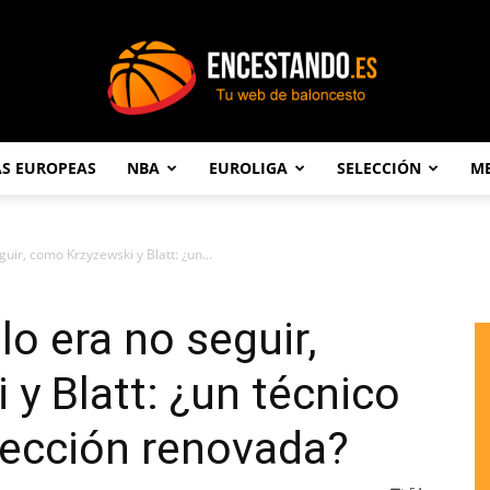
AS EUROPEAS
NBA
EUROLIGA
SELECCIÓN
ME
Encestando.es
guir, como Krzyzewski y Blatt: ¿un...
lo era no seguir,
y Blatt: ¿un técnico
lección renovada?