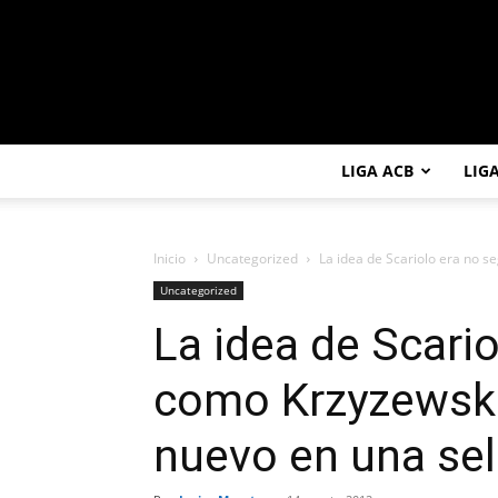
LIGA ACB
LIG
Inicio
Uncategorized
La idea de Scariolo era no se
Uncategorized
La idea de Scario
como Krzyzewski 
nuevo en una se