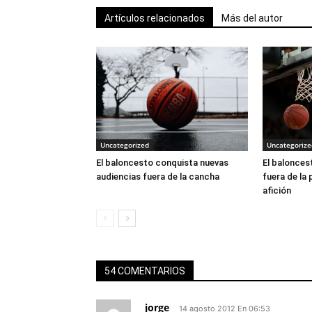
Artículos relacionados
Más del autor
Uncategorized
Uncategorize
El baloncesto conquista nuevas
El balonces
audiencias fuera de la cancha
fuera de la 
afición
54 COMENTARIOS
jorge
14 agosto 2012 En 06:53