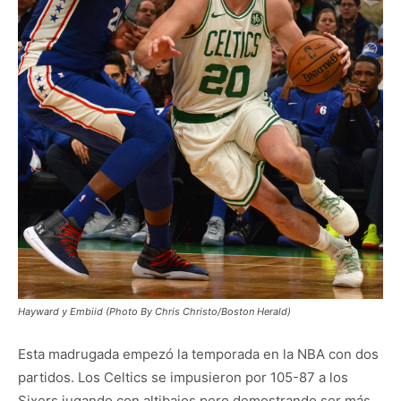
Hayward y Embiid (Photo By Chris Christo/Boston Herald)
Esta madrugada empezó la temporada en la NBA con dos
partidos. Los Celtics se impusieron por 105-87 a los
Sixers jugando con altibajos pero demostrando ser más