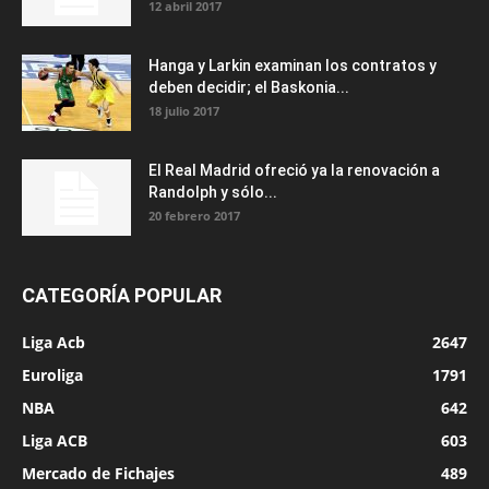
12 abril 2017
Hanga y Larkin examinan los contratos y
deben decidir; el Baskonia...
18 julio 2017
El Real Madrid ofreció ya la renovación a
Randolph y sólo...
20 febrero 2017
CATEGORÍA POPULAR
Liga Acb
2647
Euroliga
1791
NBA
642
Liga ACB
603
Mercado de Fichajes
489