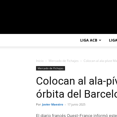
LIGA ACB
LIG
Inicio
Mercado de Fichajes
Colocan al ala-pívot M
Mercado de Fichajes
Colocan al ala-p
órbita del Barce
Por
Javier Maestro
-
17 junio 2025
El diario francés Ouest-France informó este