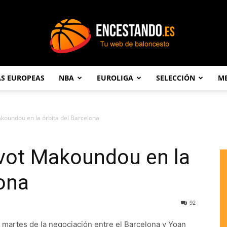
AS EUROPEAS
NBA
EUROLIGA
SELECCIÓN
ME
Encestando.es
akoundou en la órbita del Barcelona
ívot Makoundou en la
lona
92
 martes de la negociación entre el Barcelona y Yoan