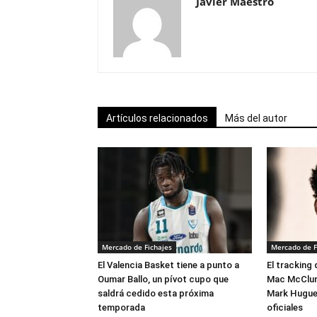
Javier Maestro
Artículos relacionados
Más del autor
Mercado de Fichajes
Mercado de F
El Valencia Basket tiene a punto a
El tracking
Oumar Ballo, un pívot cupo que
Mac McClung
saldrá cedido esta próxima
Mark Hugues
temporada
oficiales