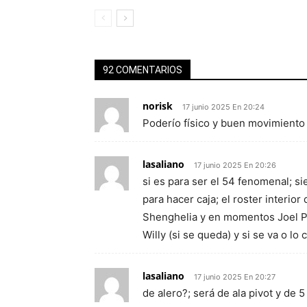
92 COMENTARIOS
norisk
17 junio 2025 En 20:24
Poderío físico y buen movimiento 
lasaliano
17 junio 2025 En 20:26
si es para ser el 54 fenomenal; s
para hacer caja; el roster interio
Shenghelia y en momentos Joel Par
Willy (si se queda) y si se va o lo
lasaliano
17 junio 2025 En 20:27
de alero?; será de ala pivot y de 5