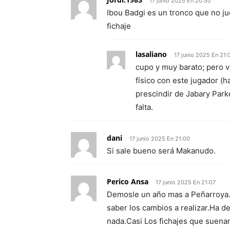
17 junio 2025 En 20:50
Ibou Badgi es un tronco que no ju
fichaje
lasaliano
17 junio 2025 En 21:
cupo y muy barato; pero v
físico con este jugador (h
prescindir de Jabary Park
falta.
dani
17 junio 2025 En 21:00
Si sale bueno será Makanudo.
Perico Ansa
17 junio 2025 En 21:07
Demosle un año mas a Peñarroya.E
saber los cambios a realizar.Ha de
nada.Casi Los fichajes que suena