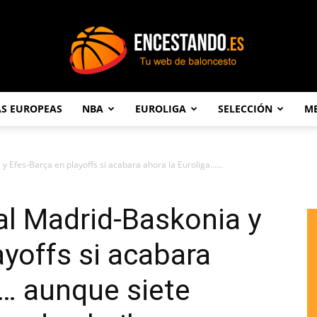
AS EUROPEAS
NBA
EUROLIGA
SELECCIÓN
ME
Encestando.es
 y Efes-Barça en playoffs si acabara ahora la Euroliga…...
eal Madrid-Baskonia y
ayoffs si acabara
a… aunque siete