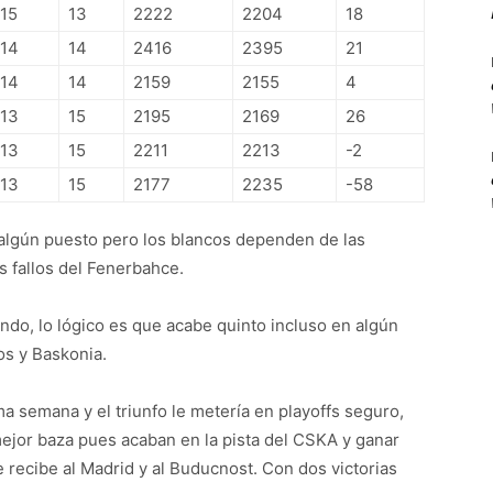
15
13
2222
2204
18
14
14
2416
2395
21
14
14
2159
2155
4
13
15
2195
2169
26
13
15
2211
2213
-2
13
15
2177
2235
-58
algún puesto pero los blancos dependen de las
os fallos del Fenerbahce.
ndo, lo lógico es que acabe quinto incluso en algún
os y Baskonia.
ma semana y el triunfo le metería en playoffs seguro,
ejor baza pues acaban en la pista del CSKA y ganar
e recibe al Madrid y al Buducnost. Con dos victorias