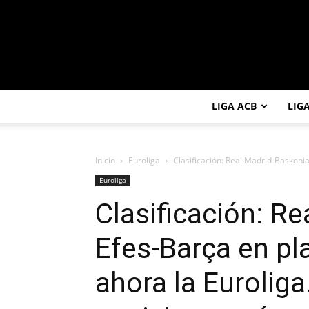
LIGA ACB
LIG
Inicio
Euroliga
Clasificación: Real Madrid-Baskonia
Euroliga
Clasificación: R
Efes-Barça en pl
ahora la Eurolig