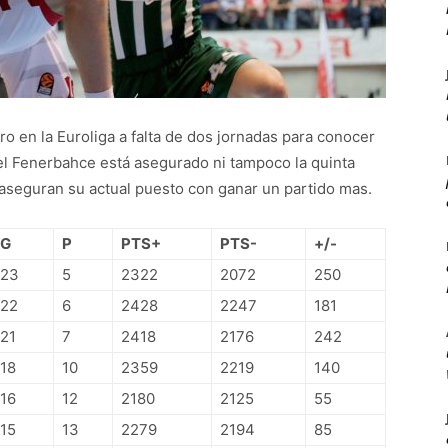
ro en la Euroliga a falta de dos jornadas para conocer
del Fenerbahce está asegurado ni tampoco la quinta
 aseguran su actual puesto con ganar un partido mas.
G
P
PTS+
PTS-
+/-
23
5
2322
2072
250
22
6
2428
2247
181
21
7
2418
2176
242
18
10
2359
2219
140
16
12
2180
2125
55
15
13
2279
2194
85