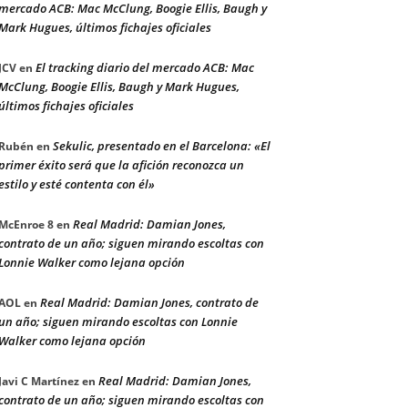
mercado ACB: Mac McClung, Boogie Ellis, Baugh y
Mark Hugues, últimos fichajes oficiales
El tracking diario del mercado ACB: Mac
JCV
en
McClung, Boogie Ellis, Baugh y Mark Hugues,
últimos fichajes oficiales
Sekulic, presentado en el Barcelona: «El
Rubén
en
primer éxito será que la afición reconozca un
estilo y esté contenta con él»
Real Madrid: Damian Jones,
McEnroe 8
en
contrato de un año; siguen mirando escoltas con
Lonnie Walker como lejana opción
Real Madrid: Damian Jones, contrato de
AOL
en
un año; siguen mirando escoltas con Lonnie
Walker como lejana opción
Real Madrid: Damian Jones,
Javi C Martínez
en
contrato de un año; siguen mirando escoltas con