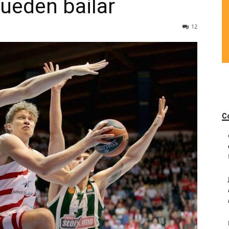
ueden bailar
12
C