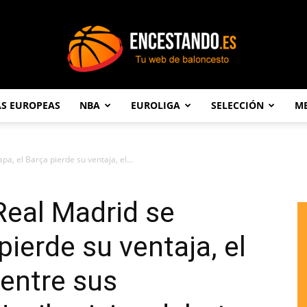
AS EUROPEAS
NBA
EUROLIGA
SELECCIÓN
ME
Encestando.es
pa, el Barça pierde su ventaja, el...
 Real Madrid se
pierde su ventaja, el
 entre sus