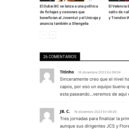
El Dubai BC se lanza a una política
El Valencia 
de fichajes y cesiones que
salto de ca
benefician al Joventut y el Unicaja y
y Trendon W
anuncia también a Shengelia
26 COMENTARIOS
Titinho
16 diciembre 2023 En 09:04
Sinceramente creo que el nivel ha
capos, por eso un equipo bueno q
esta paseando…veremos de aqui 
JB. C.
16 diciembre 2023 En 09:26
Tres jornadas para finalizar la primera
aunque sus dirigentes JCS y Flor