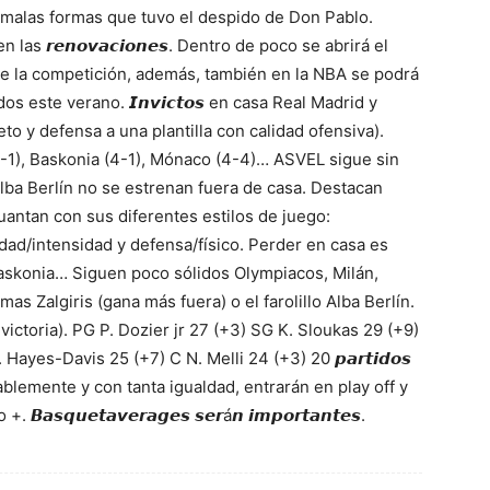
 malas formas que tuvo el despido de Don Pablo.
𝙤 en las 𝙧𝙚𝙣𝙤𝙫𝙖𝙘𝙞𝙤𝙣𝙚𝙨. Dentro de poco se abrirá el
es de la competición, además, también en la NBA se podrá
s este verano. 𝙄𝙣𝙫𝙞𝙘𝙩𝙤𝙨 en casa Real Madrid y
to y defensa a una plantilla con calidad ofensiva).
6-1), Baskonia (4-1), Mónaco (4-4)… ASVEL sigue sin
Alba Berlín no se estrenan fuera de casa. Destacan
uantan con sus diferentes estilos de juego:
dad/intensidad y defensa/físico. Perder en casa es
Baskonia… Siguen poco sólidos Olympiacos, Milán,
as Zalgiris (gana más fuera) o el farolillo Alba Berlín.
 14 (con victoria). PG P. Dozier jr 27 (+3) SG K. Sloukas 29 (+9)
Hayes-Davis 25 (+7) C N. Melli 24 (+3) 20 𝙥𝙖𝙧𝙩𝙞𝙙𝙤𝙨
𝙧, probablemente y con tanta igualdad, entrarán en play off y
𝙨𝙦𝙪𝙚𝙩𝙖𝙫𝙚𝙧𝙖𝙜𝙚𝙨 𝙨𝙚𝙧á𝙣 𝙞𝙢𝙥𝙤𝙧𝙩𝙖𝙣𝙩𝙚𝙨.