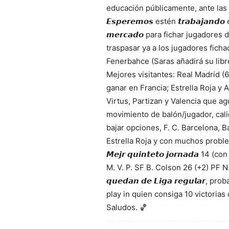
educación públicamente, ante las
𝙀𝙨𝙥𝙚𝙧𝙚𝙢𝙤𝙨 estén 𝙩𝙧𝙖𝙗𝙖𝙟𝙖𝙣
𝙢𝙚𝙧𝙘𝙖𝙙𝙤 para fichar jugador
traspasar ya a los jugadores fichado
Fenerbahce (Saras añadirá su libre
Mejores visitantes: Real Madrid (
ganar en Francia; Estrella Roja y 
Virtus, Partizan y Valencia que ag
movimiento de balón/jugador, cali
bajar opciones, F. C. Barcelona, 
Estrella Roja y con muchos problem
𝙈𝙚𝙟𝙧 𝙦𝙪𝙞𝙣𝙩𝙚𝙩𝙤 𝙟𝙤𝙧𝙣𝙖𝙙𝙖
M. V. P. SF B. Colson 26 (+2) PF N. 
𝙦𝙪𝙚𝙙𝙖𝙣 𝙙𝙚 𝙇𝙞𝙜𝙖 𝙧𝙚𝙜𝙪𝙡𝙖
play in quien consiga 10 victorias o +. 𝘽
Saludos. 🏀