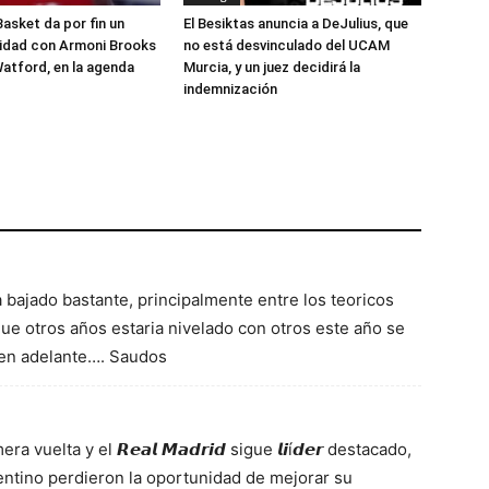
Basket da por fin un
El Besiktas anuncia a DeJulius, que
lidad con Armoni Brooks
no está desvinculado del UCAM
atford, en la agenda
Murcia, y un juez decidirá la
indemnización
 bajado bastante, principalmente entre los teoricos
ue otros años estaria nivelado con otros este año se
en adelante…. Saudos
 vuelta y el 𝙍𝙚𝙖𝙡 𝙈𝙖𝙙𝙧𝙞𝙙 sigue 𝙡𝙞í𝙙𝙚𝙧 destacado,
entino perdieron la oportunidad de mejorar su