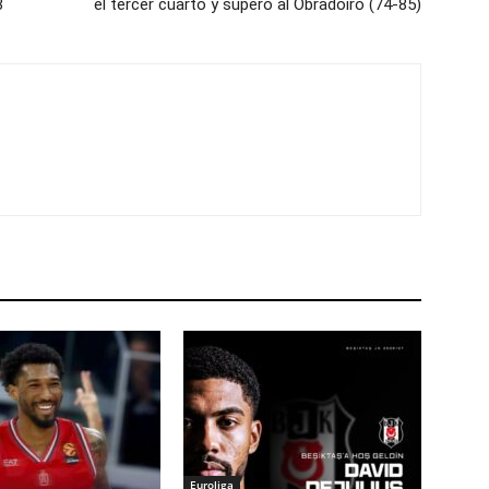
3
el tercer cuarto y superó al Obradoiro (74-85)
Euroliga