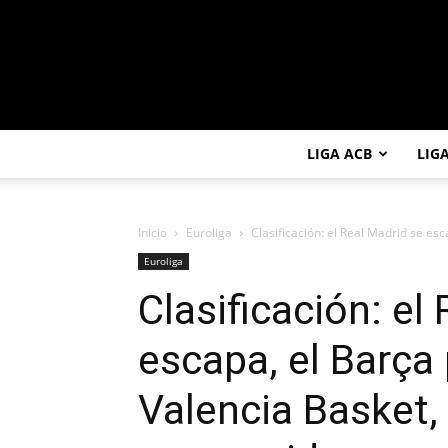
LIGA ACB
LIG
Inicio
Euroliga
Clasificación: el Real Madrid se esca
Euroliga
Clasificación: el
escapa, el Barça 
Valencia Basket,