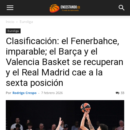
Inicio
Euroliga
Euroliga
Clasificación: el Fenerbahce,
imparable; el Barça y el
Valencia Basket se recuperan
y el Real Madrid cae a la
sexta posición
Por
Rodrigo Crespo
-
7 febrero 2026
33