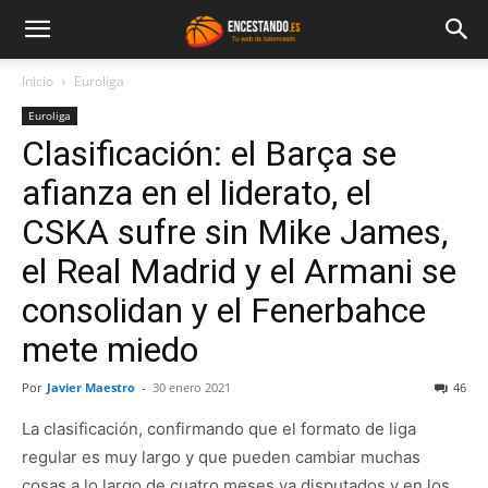
Inicio
Euroliga
Euroliga
Clasificación: el Barça se
afianza en el liderato, el
CSKA sufre sin Mike James,
el Real Madrid y el Armani se
consolidan y el Fenerbahce
mete miedo
Por
Javier Maestro
-
30 enero 2021
46
La clasificación, confirmando que el formato de liga
regular es muy largo y que pueden cambiar muchas
cosas a lo largo de cuatro meses ya disputados y en los