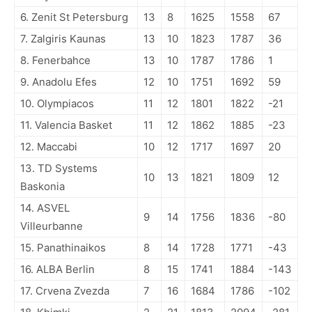
6. Zenit St Petersburg
13
8
1625
1558
67
7. Zalgiris Kaunas
13
10
1823
1787
36
8. Fenerbahce
13
10
1787
1786
1
9. Anadolu Efes
12
10
1751
1692
59
10. Olympiacos
11
12
1801
1822
-21
11. Valencia Basket
11
12
1862
1885
-23
12. Maccabi
10
12
1717
1697
20
13. TD Systems
10
13
1821
1809
12
Baskonia
14. ASVEL
9
14
1756
1836
-80
Villeurbanne
15. Panathinaikos
8
14
1728
1771
-43
16. ALBA Berlin
8
15
1741
1884
-143
17. Crvena Zvezda
7
16
1684
1786
-102