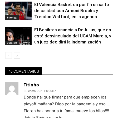
El Valencia Basket da por fin un salto
de calidad con Armoni Brooks y
Trendon Watford, en la agenda
Euroliga
El Besiktas anuncia a DeJulius, que no
está desvinculado del UCAM Murcia, y
un juez decidirá la indemnización
Euroliga
46 COMENTARIOS
Titinho
30 enero 2021 En 09:17
Donde hai que firmar para que empiecen los
playoff mañana? Digo por la pandemia y eso….
Floren haz honor a tu fama, mueve los hilos!!!!
Jejeje Saúde e sorte