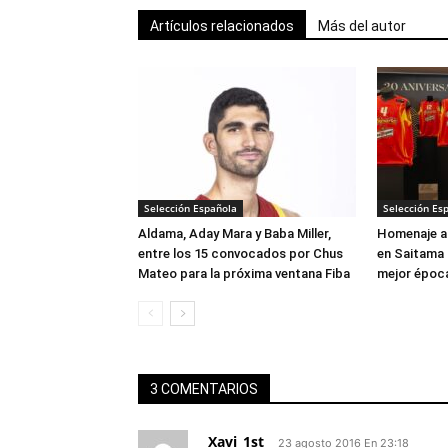
Artículos relacionados
Más del autor
Selección Española
Selección Es
Aldama, Aday Mara y Baba Miller,
Homenaje a 
entre los 15 convocados por Chus
en Saitama 
Mateo para la próxima ventana Fiba
mejor época
3 COMENTARIOS
Xavi_1st
23 agosto 2016 En 23:18