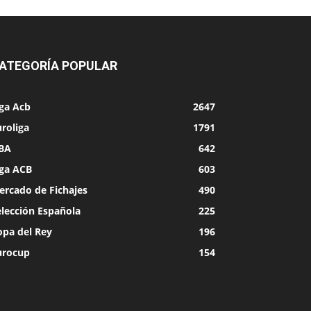
ATEGORÍA POPULAR
iga Acb
2647
roliga
1791
BA
642
iga ACB
603
ercado de Fichajes
490
elección Española
225
opa del Rey
196
urocup
154