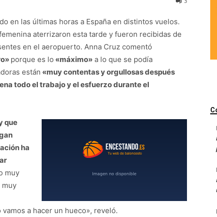
3
do en las últimas horas a España en distintos vuelos.
femenina aterrizaron esta tarde y fueron recibidas de
esentes en el aeropuerto. Anna Cruz comentó
ro»
porque es lo
«máximo»
a lo que se podía
adoras están
«muy contentas y orgullosas después
ena todo el trabajo y el esfuerzo durante el
C
y que
egan
ración ha
ar
to muy
a muy
ero vamos a hacer un hueco», reveló.