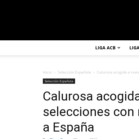
LIGA ACB
LIG
Inicio
Selección Española
Calurosa acogida a nuest
Selección Española
Calurosa acogida
selecciones con 
a España