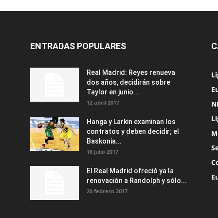
ENTRADAS POPULARES
C
Real Madrid: Reyes renueva
L
dos años, decidirán sobre
Eu
Taylor en junio...
12 abril 2017
N
L
Hanga y Larkin examinan los
contratos y deben decidir; el
M
Baskonia...
S
18 julio 2017
C
El Real Madrid ofreció ya la
E
renovación a Randolph y sólo...
20 febrero 2017