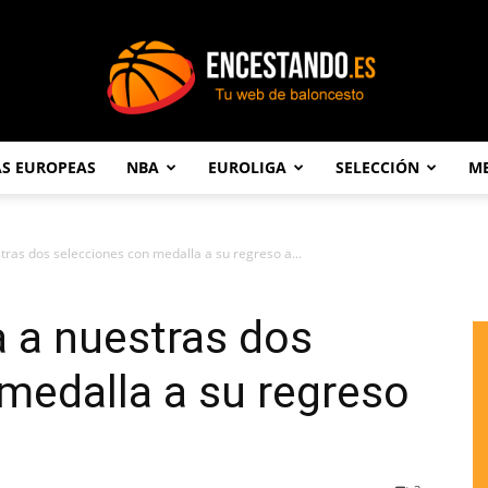
AS EUROPEAS
NBA
EUROLIGA
SELECCIÓN
ME
Encestando.es
ras dos selecciones con medalla a su regreso a...
 a nuestras dos
medalla a su regreso