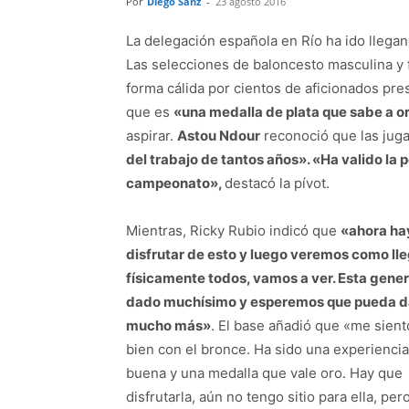
Por
Diego Sanz
-
23 agosto 2016
La delegación española en Río ha ido llegan
Las selecciones de baloncesto masculina y 
forma cálida por cientos de aficionados pr
que es
«una medalla de plata que sabe a o
aspirar.
Astou Ndour
reconoció que las jug
del trabajo de tantos años». «Ha valido la p
campeonato»,
destacó la pívot.
Mientras, Ricky Rubio indicó que
«ahora ha
disfrutar de esto y luego veremos como ll
físicamente todos, vamos a ver. Esta gene
dado muchísimo y esperemos que pueda d
mucho más»
. El base añadió que «me sien
bien con el bronce. Ha sido una experienci
buena y una medalla que vale oro. Hay que
disfrutarla, aún no tengo sitio para ella, p