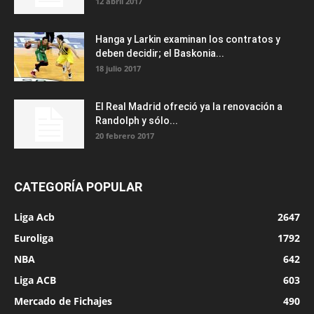
12 abril 2017
Hanga y Larkin examinan los contratos y
deben decidir; el Baskonia...
18 julio 2017
El Real Madrid ofreció ya la renovación a
Randolph y sólo...
20 febrero 2017
CATEGORÍA POPULAR
Liga Acb
2647
Euroliga
1792
NBA
642
Liga ACB
603
Mercado de Fichajes
490