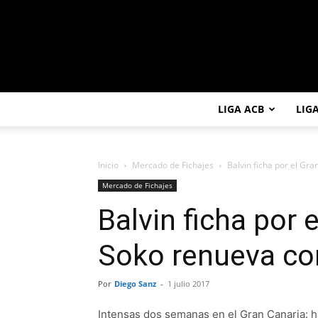
LIGA ACB
LIG
Inicio
Mercado de Fichajes
Balvin ficha por el Gr
Mercado de Fichajes
Balvin ficha por 
Soko renueva co
Por
Diego Sanz
-
1 julio 2017
Intensas dos semanas en el Gran Canaria: h