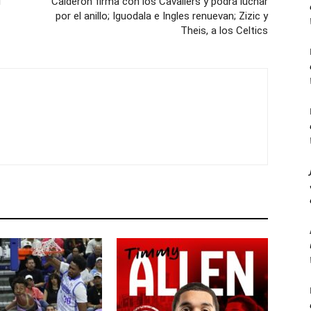
l
Calderón firma con los Cavaliers y podrá luchar
por el anillo; Iguodala e Ingles renuevan; Zizic y
Theis, a los Celtics