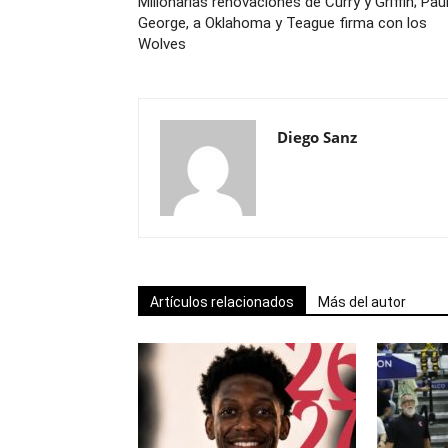
Millonarias renovaciones de Curry y Griffin; Pau
George, a Oklahoma y Teague firma con los
Wolves
Diego Sanz
Artículos relacionados
Más del autor