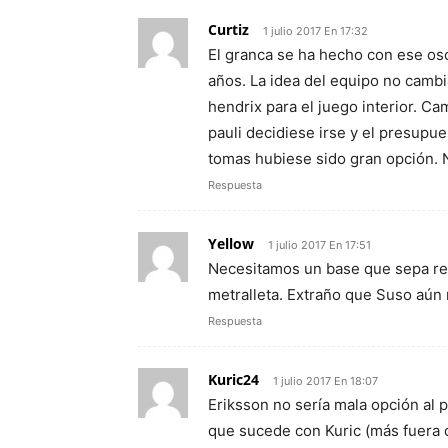
Curtiz
1 julio 2017 En 17:32
El granca se ha hecho con ese o
años. La idea del equipo no cambia.
hendrix para el juego interior. C
pauli decidiese irse y el presup
tomas hubiese sido gran opción. No
Respuesta
Yellow
1 julio 2017 En 17:51
Necesitamos un base que sepa rem
metralleta. Extraño que Suso aún
Respuesta
Kuric24
1 julio 2017 En 18:07
Eriksson no sería mala opción al 
que sucede con Kuric (más fuera 