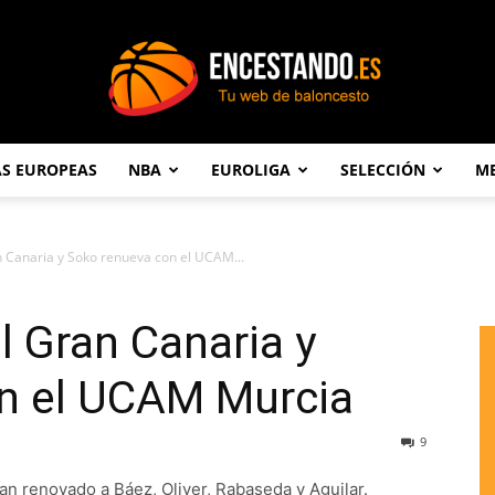
AS EUROPEAS
NBA
EUROLIGA
SELECCIÓN
ME
Encestando.es
an Canaria y Soko renueva con el UCAM...
el Gran Canaria y
n el UCAM Murcia
9
an renovado a Báez, Oliver, Rabaseda y Aguilar.