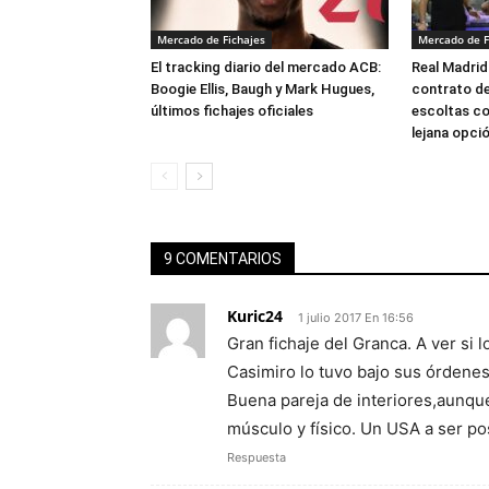
Mercado de Fichajes
Mercado de F
El tracking diario del mercado ACB:
Real Madrid
Boogie Ellis, Baugh y Mark Hugues,
contrato de
últimos fichajes oficiales
escoltas c
lejana opci
9 COMENTARIOS
Kuric24
1 julio 2017 En 16:56
Gran fichaje del Granca. A ver si l
Casimiro lo tuvo bajo sus órdenes
Buena pareja de interiores,aunque
músculo y físico. Un USA a ser po
Respuesta