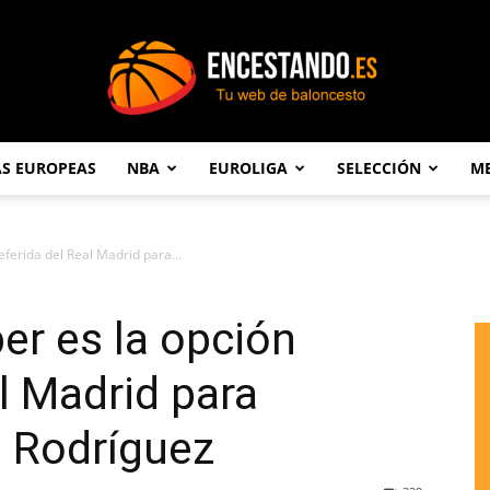
AS EUROPEAS
NBA
EUROLIGA
SELECCIÓN
ME
Encestando.es
eferida del Real Madrid para...
er es la opción
l Madrid para
o Rodríguez