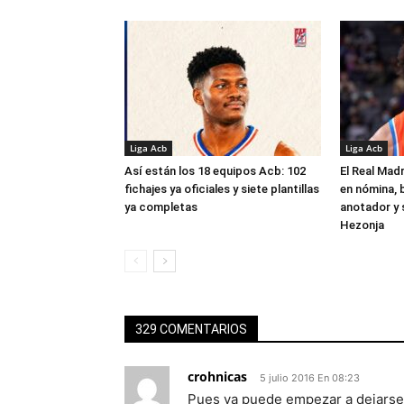
Liga Acb
Liga Acb
Así están los 18 equipos Acb: 102
El Real Madr
fichajes ya oficiales y siete plantillas
en nómina, 
ya completas
anotador y s
Hezonja
329 COMENTARIOS
crohnicas
5 julio 2016 En 08:23
Pues ya puede empezar a dejarse 