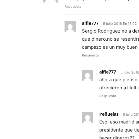
Respuesta
alfie777
5 julio 2016 En 18:02
Sergio Rodríguez no a dem
que dinero.no se resentir
campazo es un muy buen 
Respuesta
alfie777
5 julio 201
ahora que pienso, 
ofrecieron a Llull
Respuesta
Peñuelas
6 julio 20
Eso, eso madridis
presidente que ti
hacer dinero»??