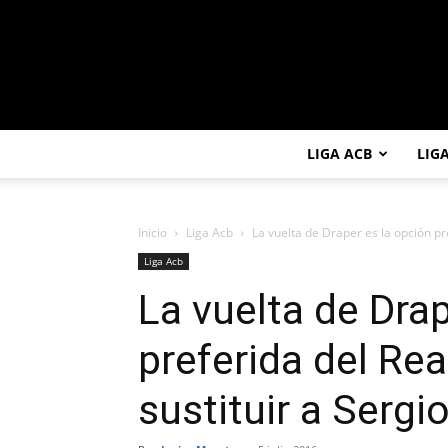
LIGA ACB
LIG
Inicio
Liga Acb
La vuelta de Draper es la opción pr
Liga Acb
La vuelta de Drap
preferida del Rea
sustituir a Sergi