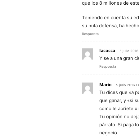
que los 8 millones de este
Teniendo en cuenta su eda
su nula defensa, ha hecho
Respuesta
Iacocca
5 julio 201
Y se a una gran c
Respuesta
Mario
5 julio 2016 E
Tu dices que «a p
que ganar, y «si 
como le apriete un
Tu opinión no deja
párrafo. Si paga l
negocio.