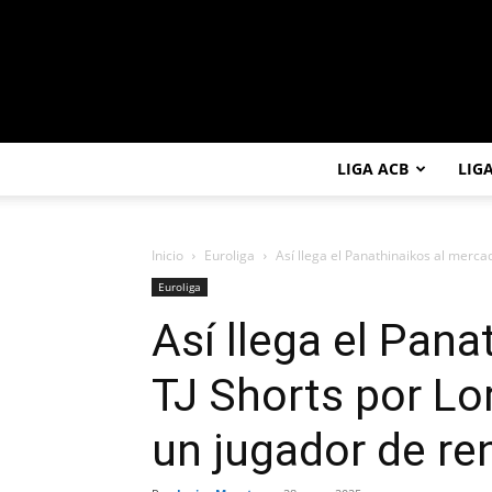
LIGA ACB
LIG
Inicio
Euroliga
Así llega el Panathinaikos al merca
Euroliga
Así llega el Pan
TJ Shorts por L
un jugador de r