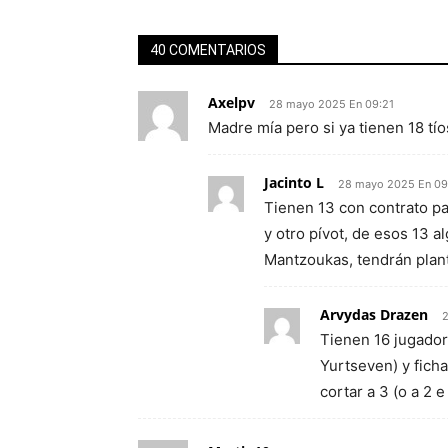
40 COMENTARIOS
Axelpv
28 mayo 2025 En 09:21
Madre mía pero si ya tienen 18 t
Jacinto L
28 mayo 2025 En 09
Tienen 13 con contrato pa
y otro pívot, de esos 13 
Mantzoukas, tendrán plant
Arvydas Drazen
2
Tienen 16 jugador
Yurtseven) y fich
cortar a 3 (o a 2 