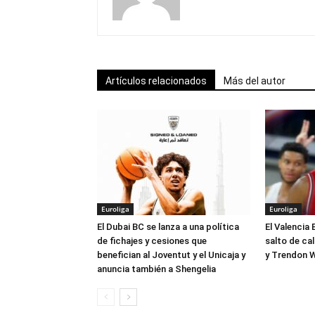
Artículos relacionados
Más del autor
Euroliga
Euroliga
El Dubai BC se lanza a una política
El Valencia 
de fichajes y cesiones que
salto de ca
benefician al Joventut y el Unicaja y
y Trendon W
anuncia también a Shengelia