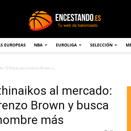
AS EUROPEAS
NBA
EUROLIGA
SELECCIÓN
ME
Encestando.es
do: TJ Shorts por Lorenzo Brown y...
athinaikos al mercado:
orenzo Brown y busca
enombre más