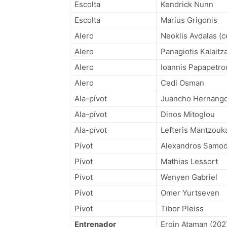
Escolta
Kendrick Nunn
Escolta
Marius Grigonis
Alero
Neoklis Avdalas (c
Alero
Panagiotis Kalaitz
Alero
Ioannis Papapetro
Alero
Cedi Osman
Ala-pívot
Juancho Hernang
Ala-pívot
Dinos Mitoglou
Ala-pívot
Lefteris Mantzouk
Pívot
Alexandros Samo
Pívot
Mathias Lessort
Pívot
Wenyen Gabriel
Pívot
Omer Yurtseven
Pívot
Tibor Pleiss
Entrenador
Ergin Ataman (202