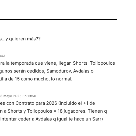
íos…y quieren más??
:43
ra la temporada que viene, llegan Shorts, Toliopoulos
algunos serán cedidos, Samodurov, Avdalas o
illa de 15 como mucho, lo normal.
8 mayo 2025 En 19:50
es con Contrato para 2026 (Incluido el +1 de
an a Shorts y Toliopoulos = 18 jugadores. Tienen q
e intentar ceder a Avdalas q igual te hace un Sarr)