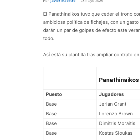
Por
Javier Maestro
-
28 mayo 2025
El Panathinaikos tuvo que ceder el trono co
ambiciosa política de fichajes, con un gast
darán un par de golpes de efecto este vera
todo.
Así está su plantilla tras ampliar contrato
Panathinaikos
Puesto
Jugadores
Base
Jerian Grant
Base
Lorenzo Brown
Base
Dimitris Moraitis
Base
Kostas Sloukas