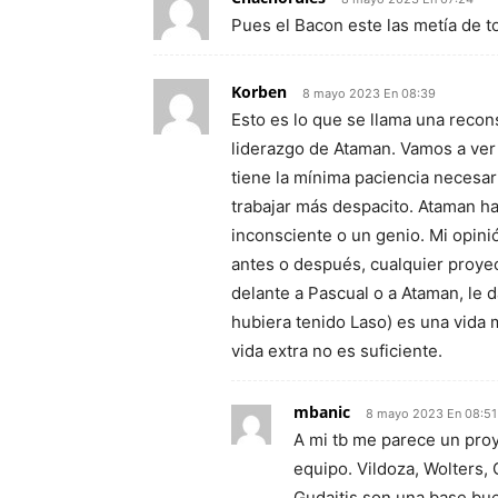
Pues el Bacon este las metía de to
Korben
8 mayo 2023 En 08:39
Esto es lo que se llama una recon
liderazgo de Ataman. Vamos a ver 
tiene la mínima paciencia necesaria
trabajar más despacito. Ataman h
inconsciente o un genio. Mi opini
antes o después, cualquier proyec
delante a Pascual o a Ataman, le d
hubiera tenido Laso) es una vida 
vida extra no es suficiente.
mbanic
8 mayo 2023 En 08:51
A mi tb me parece un proy
equipo. Vildoza, Wolters, 
Gudaitis son una base bue