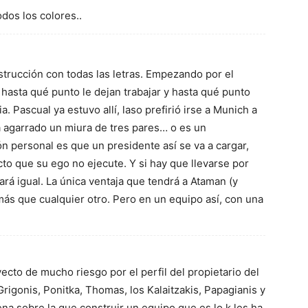
dos los colores..
strucción con todas las letras. Empezando por el
hasta qué punto le dejan trabajar y hasta qué punto
. Pascual ya estuvo allí, laso prefirió irse a Munich a
a agarrado un miura de tres pares… o es un
ón personal es que un presidente así se va a cargar,
to que su ego no ejecute. Y si hay que llevarse por
ará igual. La única ventaja que tendrá a Ataman (y
más que cualquier otro. Pero en un equipo así, con una
ecto de mucho riesgo por el perfil del propietario del
Grigonis, Ponitka, Thomas, los Kalaitzakis, Papagianis y
na sobre la que construir un equipo que es lo k les ha