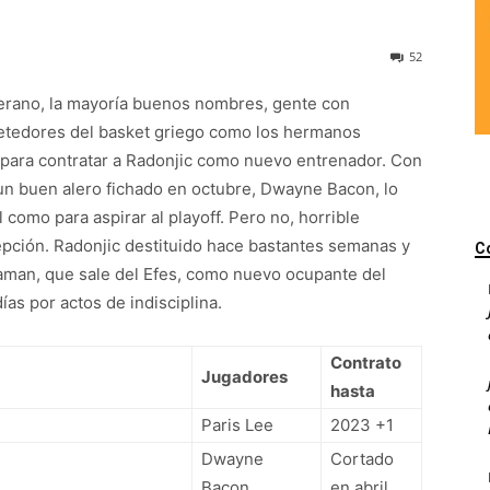
52
 verano, la mayoría buenos nombres, gente con
etedores del basket griego como los hermanos
a para contratar a Radonjic como nuevo entrenador. Con
 un buen alero fichado en octubre, Dwayne Bacon, lo
como para aspirar al playoff. Pero no, horrible
epción. Radonjic destituido hace bastantes semanas y
C
taman, que sale del Efes, como nuevo ocupante del
as por actos de indisciplina.
Contrato
Jugadores
hasta
Paris Lee
2023 +1
Dwayne
Cortado
Bacon
en abril