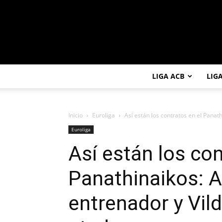
LIGA ACB
LIG
Inicio
Euroliga
Así están los contratos en el Panat
Euroliga
Así están los con
Panathinaikos: 
entrenador y Vild