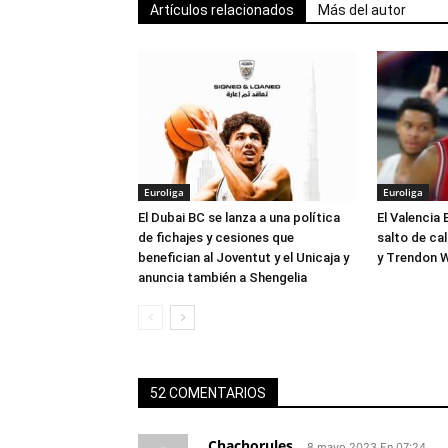
Artículos relacionados
Más del autor
Euroliga
Euroliga
El Dubai BC se lanza a una política
El Valencia 
de fichajes y cesiones que
salto de ca
benefician al Joventut y el Unicaja y
y Trendon W
anuncia también a Shengelia
52 COMENTARIOS
Chachorules
8 mayo 2023 En 07:24