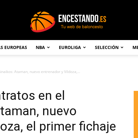
AS EUROPEAS
NBA
EUROLIGA
SELECCIÓN
ME
Encestando.es
hinaikos: Ataman, nuevo entrenador y Vildoza,...
tratos en el
Ataman, nuevo
oza, el primer fichaje