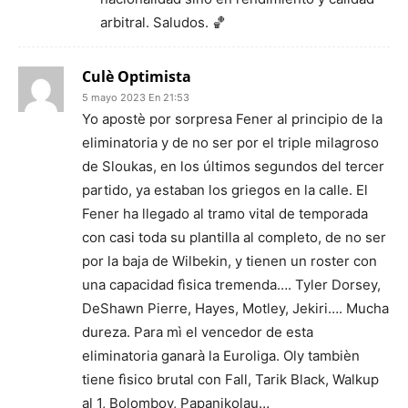
arbitral. Saludos. 🏀
Culè Optimista
5 mayo 2023 En 21:53
Yo apostè por sorpresa Fener al principio de la
eliminatoria y de no ser por el triple milagroso
de Sloukas, en los últimos segundos del tercer
partido, ya estaban los griegos en la calle. El
Fener ha llegado al tramo vital de temporada
con casi toda su plantilla al completo, de no ser
por la baja de Wilbekin, y tienen un roster con
una capacidad fìsica tremenda…. Tyler Dorsey,
DeShawn Pierre, Hayes, Motley, Jekiri…. Mucha
dureza. Para mì el vencedor de esta
eliminatoria ganarà la Euroliga. Oly tambièn
tiene fìsico brutal con Fall, Tarik Black, Walkup
al 1, Bolomboy, Papanikolau…