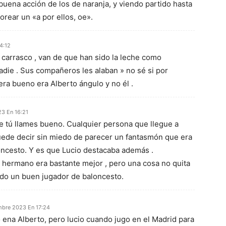
ena acción de los de naranja, y viendo partido hasta
orear un «a por ellos, oe».
4:12
 carrasco , van de que han sido la leche como
adie . Sus compañeros les alaban » no sé si por
era bueno era Alberto ángulo y no él .
23 En 16:21
 tú llames bueno. Cualquier persona que llegue a
uede decir sin miedo de parecer un fantasmón que era
ncesto. Y es que Lucio destacaba además .
hermano era bastante mejor , pero una cosa no quita
sido un buen jugador de baloncesto.
mbre 2023 En 17:24
ena Alberto, pero lucio cuando jugo en el Madrid para