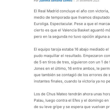
Por
Juanma Santana Gómez
-
31 diciembre 2023
El Real Madrid concluye el año con victori
medio de temporada que llvamos disputados.
Euroliga. Espectacular. Pese a que el marca
cierto es que el Valencia Basket aguantó m
pero en la segunda no tuvo opción alguna a a
El equipo taroja estaba 16 abajo mediado el 
pudo maquillar el resultado. Empezaron con 
de 5 en tiros de tres, siguieron con un 1 de
Jones en el último, 16 entre ambos, le perm
que también se contagió de los errores de su
instantes finales, cuando la victoria ya no p
Los de Chus Mateo tendrán ahora unas horas 
Palau, luego contra el Efes y el domingo en
de su leve gripe y se espera que vuelvan p