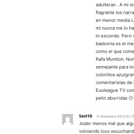
adulteran . A mi 
flagrante los nar
en menor media La
mi nunca me lo ha
lo esconde. Pero 
baskonia es el me
como el que come
Rafa Muntion. Nun
semejante para lo
colorillos azulgr
comentaristas de M
Euoleague TV con
pelin aburridas 🙂
Sevi10
31 diciembre 2023 En 1
Joder menos mal que algu
volviendo loco escuchando