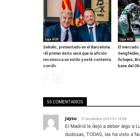
Liga ACB
Liga ACB
Sekulic, presentado en el Barcelona:
El mercado 
«El primer éxito será que la afición
Sengfelder, 
reconozca un estilo y esté contenta
fichajes; B
con él»
base del Ob
55 COMENTARIOS
Jaysu
31 diciembre 2023 En 13:58
El Madrid le dejó a deber algo a 
dudosas, TODAS, las ha visto a f