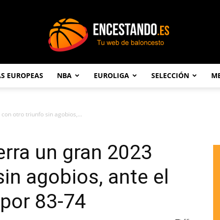
AS EUROPEAS
NBA
EUROLIGA
SELECCIÓN
ME
Encestando.es
con otro triunfo sin agobios,...
erra un gran 2023
sin agobios, ante el
 por 83-74