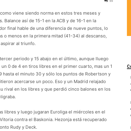
55
a, como viene siendo norma en estos tres meses y
 Balance así de 15-1 en la ACB y de 16-1 en la
dor final hable de una diferencia de nueve puntos, lo
ás o menos en la primera mitad (41-34) al descanso,
spirar al triunfo.
tercer periodo y 15 abajo en el último, aunque lluego
un 0 de 4 en tiros libres en el primer cuarto, mas un 1
C
 9 hasta el minuto 30 y sólo los puntos de Robertson y
itieron acercarse un poco. Eso y un Madrid relajado
 rival en los libres y que perdió cinco balones en los
eligraba.
libres y luego jugaran Euroliga el miércoles en el
 Vitoria contra el Baskonia. Hezonja está recuperado
ronto Rudy y Deck.