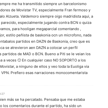
siempre me ha transmitido siempre un barcelonismo
radores de Movistar TV, especialmente Fran fermoso y
lo Alzueta. Valdemoro siempre oigo madridista aqui, a
 parecido, especialmente jugando contra BCN o quiza
vamos, para hooligan megaparcial comentando ,
jor, estilo peñista de baskonia ocn un microfono, nada
ntabalos partidos en DAZN de Baskonia, creo que es
ca se atrevieron aen DAZN a colocar un perfil
s partidos de MAD o BCN. Bueno a Piti se le veian los
ana a veces 🙂 En cualquier caso NO SOPORTO a los
ovistar, a ninguno de ellos y veo toda la Euoliga via
 VPN. Prefiero esas narraciones monocomentarista
8:27
ien más se ha percatado. Pensaba que me estaba
 los comentarios durante el partido, ha sido un