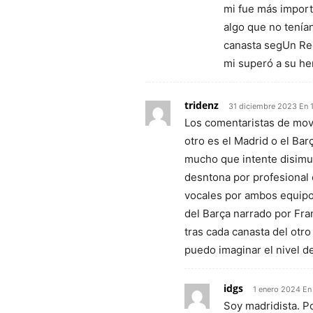
mi fue más import
algo que no tenían
canasta segUn Rec
mi superó a su h
tridenz
31 diciembre 2023 En 
Los comentaristas de mov
otro es el Madrid o el Ba
mucho que intente disimu
desntona por profesional 
vocales por ambos equipos
del Barça narrado por Fr
tras cada canasta del otr
puedo imaginar el nivel de
idgs
1 enero 2024 En
Soy madridista. Po