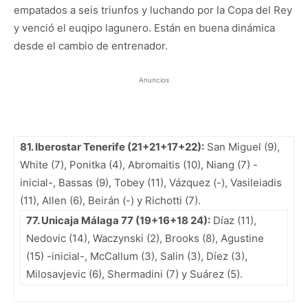
empatados a seis triunfos y luchando por la Copa del Rey
y venció el euqipo lagunero. Están en buena dinámica
desde el cambio de entrenador.
Anuncios
81.
Iberostar
Tenerife (21+21+17+22):
San Miguel (9),
White (7), Ponitka (4), Abromaitis (10), Niang (7) -
inicial-, Bassas (9), Tobey (11), Vázquez (-), Vasileiadis
(11), Allen (6), Beirán (-) y Richotti (7).
77.
Unicaja
Málaga 77 (19+16+18 24):
Díaz (11),
Nedovic (14), Waczynski (2), Brooks (8), Agustine
(15) -inicial-, McCallum (3), Salin (3), Díez (3),
Milosavjevic (6), Shermadini (7) y Suárez (5).