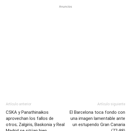
Anuncios
Artículo anterior
Artículo siguiente
CSKA y Panathinaikos
El Barcelona toca fondo con
aprovechan los fallos de
una imagen lamentable ante
otros; Zalgiris, Baskonia y Real
un estupendo Gran Canaria
Madrid se sitúan bien
(77-88)