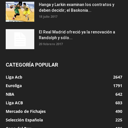
Hanga y Larkin examinan los contratos y
deben decidir; el Baskonia...
18 julio 2017
El Real Madrid ofreció ya la renovación a
Randolph y sólo...
20 febrero 2017
CATEGORÍA POPULAR
Liga Acb
2647
Euroliga
1791
NBA
642
Liga ACB
603
Mercado de Fichajes
490
Selección Española
225