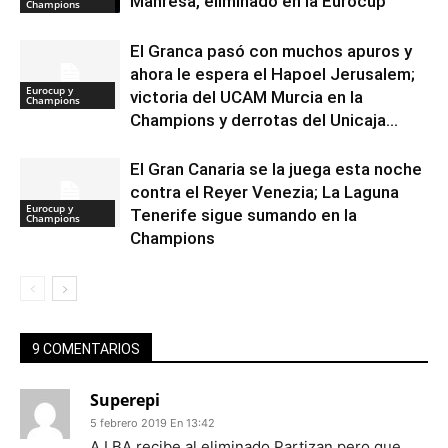
Manresa, eliminado en la Eurocup
Champions
El Granca pasó con muchos apuros y
ahora le espera el Hapoel Jerusalem;
Eurocup y
victoria del UCAM Murcia en la
Champions
Champions y derrotas del Unicaja...
El Gran Canaria se la juega esta noche
contra el Reyer Venezia; La Laguna
Eurocup y
Tenerife sigue sumando en la
Champions
Champions
9 COMENTARIOS
Superepi
5 febrero 2019 En 13:42
A.LBA recibe al eliminado Partizan pero que