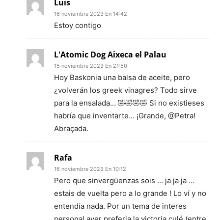
Luis
16 noviembre 2023 En 14:42
Estoy contigo
L'Atomic Dog Aixeca el Palau
15 noviembre 2023 En 21:50
Hoy Baskonia una balsa de aceite, pero
¿volverán los greek vinagres? Todo sirve
para la ensalada… 🤣🤣🤣🤣 Si no existieses
habría que inventarte… ¡Grande, @Petra!
Abraçada.
Rafa
16 noviembre 2023 En 10:12
Pero que sinvergüenzas sois … ja ja ja …
estais de vuelta pero a lo grande ! Lo ví y no
entendía nada. Por un tema de interes
personal ayer preferia la victoria culé (entre