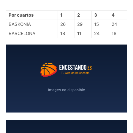
Por cuartos
1
2
3
4
BASKONIA
26
29
15
24
BARCELONA
18
11
24
18