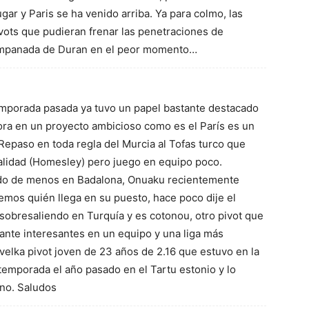
ar y Paris se ha venido arriba. Ya para colmo, las
vots que pudieran frenar las penetraciones de
a empanada de Duran en el peor momento…
temporada pasada ya tuvo un papel bastante destacado
hora en un proyecto ambicioso como es el París es un
 Repaso en toda regla del Murcia al Tofas turco que
alidad (Homesley) pero juego en equipo poco.
do de menos en Badalona, Onuaku recientemente
emos quién llega en su puesto, hace poco dije el
sobresaliendo en Turquía y es cotonou, otro pivot que
nte interesantes en un equipo y una liga más
elka pivot joven de 23 años de 2.16 que estuvo en la
temporada el año pasado en el Tartu estonio y lo
ano. Saludos