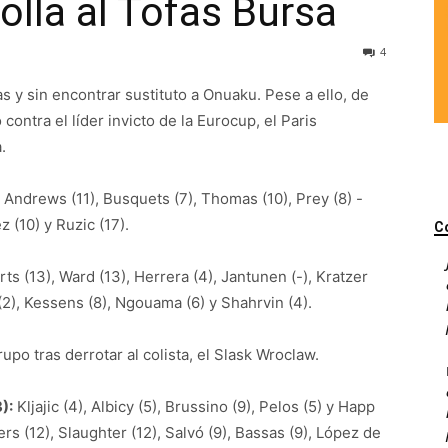
lla al Tofas Bursa
4
as y sin encontrar sustituto a Onuaku. Pese a ello, de
ontra el líder invicto de la Eurocup, el Paris
.
), Andrews (11), Busquets (7), Thomas (10), Prey (8) -
z (10) y Ruzic (17).
C
rts (13), Ward (13), Herrera (4), Jantunen (-), Kratzer
y (2), Kessens (8), Ngouama (6) y Shahrvin (4).
rupo tras derrotar al colista, el Slask Wroclaw.
):
Kljajic (4), Albicy (5), Brussino (9), Pelos (5) y Happ
rs (12), Slaughter (12), Salvó (9), Bassas (9), López de