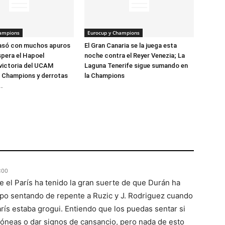
hampions
Eurocup y Champions
pasó con muchos apuros
El Gran Canaria se la juega esta
spera el Hapoel
noche contra el Reyer Venezia; La
victoria del UCAM
Laguna Tenerife sigue sumando en
a Champions y derrotas
la Champions
..
:00
e el París ha tenido la gran suerte de que Durán ha
ipo sentando de repente a Ruzic y J. Rodriguez cuando
arís estaba grogui. Entiendo que los puedas sentar si
óneas o dar signos de cansancio, pero nada de esto