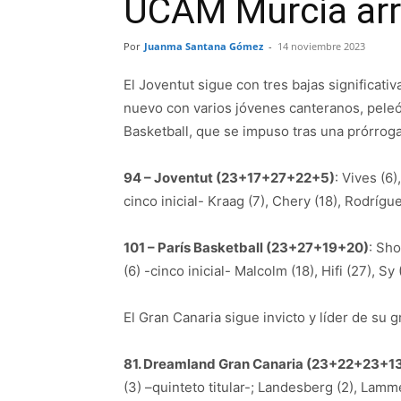
UCAM Murcia arro
Por
Juanma Santana Gómez
-
14 noviembre 2023
El Joventut sigue con tres bajas significativ
nuevo con varios jóvenes canteranos, peleó c
Basketball, que se impuso tras una prórroga
94 – Joventut (23+17+27+22+5)
: Vives (6
cinco inicial- Kraag (7), Chery (18), Rodrígue
101 – París Basketball (23+27+19+20)
: Sho
(6) -cinco inicial- Malcolm (18), Hifi (27), S
El Gran Canaria sigue invicto y líder de su g
81. Dreamland Gran Canaria (23+22+23+13
(3) –quinteto titular-; Landesberg (2), Lamme