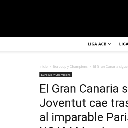
LIGA ACB
LIG
Inicio
Eurocup y Champions
El Gran Canaria sigue 
Eurocup y Champions
El Gran Canaria s
Joventut cae tra
al imparable Pari