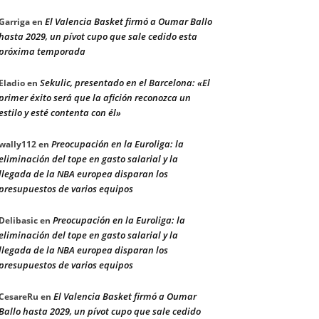
El Valencia Basket firmó a Oumar Ballo
Garriga
en
hasta 2029, un pívot cupo que sale cedido esta
próxima temporada
Sekulic, presentado en el Barcelona: «El
Eladio
en
primer éxito será que la afición reconozca un
estilo y esté contenta con él»
Preocupación en la Euroliga: la
wally112
en
eliminación del tope en gasto salarial y la
llegada de la NBA europea disparan los
presupuestos de varios equipos
Preocupación en la Euroliga: la
Delibasic
en
eliminación del tope en gasto salarial y la
llegada de la NBA europea disparan los
presupuestos de varios equipos
El Valencia Basket firmó a Oumar
CesareRu
en
Ballo hasta 2029, un pívot cupo que sale cedido