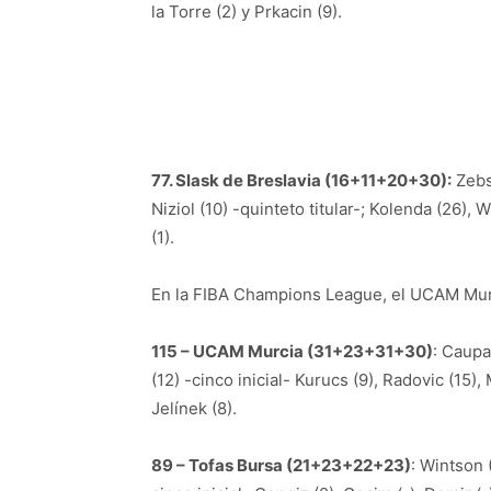
la Torre (2) y Prkacin (9).
77. Slask de Breslavia (16+11+20+30):
Zebsk
Niziol (10) -quinteto titular-; Kolenda (26),
(1).
En la FIBA Champions League, el UCAM Murci
115 – UCAM Murcia (31+23+31+30)
: Caupa
(12) -cinco inicial- Kurucs (9), Radovic (15)
Jelínek (8).
89 – Tofas Bursa (21+23+22+23)
: Wintson 