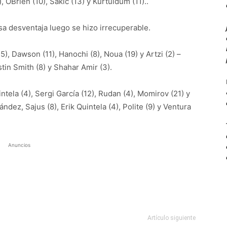
), OBrien (10), Sakic (13) y Kurtuldum (11)..
esa desventaja luego se hizo irrecuperable.
5), Dawson (11), Hanochi (8), Noua (19) y Artzi (2) –
stin Smith (8) y Shahar Amir (3).
ntela (4), Sergi García (12), Rudan (4), Momirov (21) y
ndez, Sajus (8), Erik Quintela (4), Polite (9) y Ventura
Anuncios
Artículo siguiente