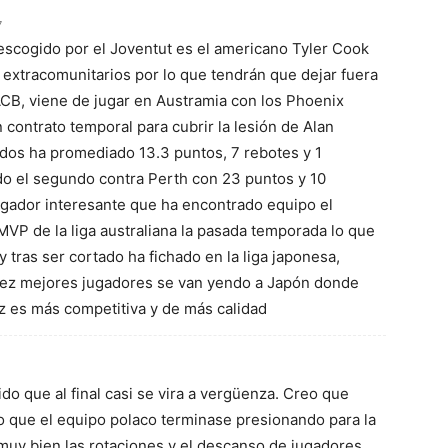
7
escogido por el Joventut es el americano Tyler Cook
s extracomunitarios por lo que tendrán que dejar fuera
ACB, viene de jugar en Austramia con los Phoenix
contrato temporal para cubrir la lesión de Alan
tidos ha promediado 13.3 puntos, 7 rebotes y 1
ido el segundo contra Perth con 23 puntos y 10
jugador interesante que ha encontrado equipo el
MVP de la liga australiana la pasada temporada lo que
 y tras ser cortado ha fichado en la liga japonesa,
ez mejores jugadores se van yendo a Japón donde
z es más competitiva y de más calidad
ido que al final casi se vira a vergüenza. Creo que
o que el equipo polaco terminase presionando para la
muy bien las rotaciones y el descanso de jugadores