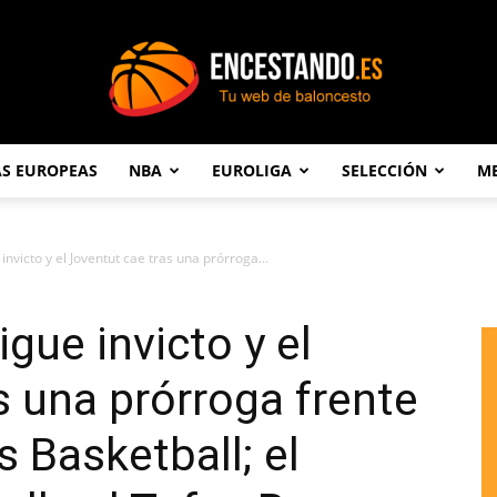
AS EUROPEAS
NBA
EUROLIGA
SELECCIÓN
ME
Encestando.es
invicto y el Joventut cae tras una prórroga...
igue invicto y el
s una prórroga frente
s Basketball; el