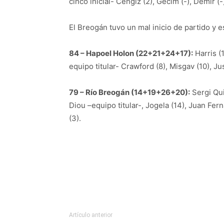
cinco inicial- Cengiz (2), Gecim (-), Demir (-
El Breogán tuvo un mal inicio de partido y 
84 – Hapoel Holon (22+21+24+17):
Harris (1
equipo titular- Crawford (8), Misgav (10), Ju
79 – Río Breogán (14+19+26+20):
Sergi Qui
Diou –equipo titular-, Jogela (14), Juan Ferná
(3).
Artículo anterior