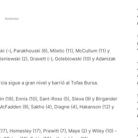
Anuncios
i (-), Parakhouski (6), Miletic (11), McCullum (11) y
 Wisniewski (2), Gravett (-), Golebiowski (10) y Adamzak
a sigue a gran nivel y barrió al Tofas Bursa.
in (18), Ennis (10), Sant-Ross (5), Sleva (9) y Birgander
, McFadden (9), Sakho (4), Diagne (4), Hakanson (12) y
(17), Homesley (17), Prewitt (7), Maye (2) y Wiley (10) -