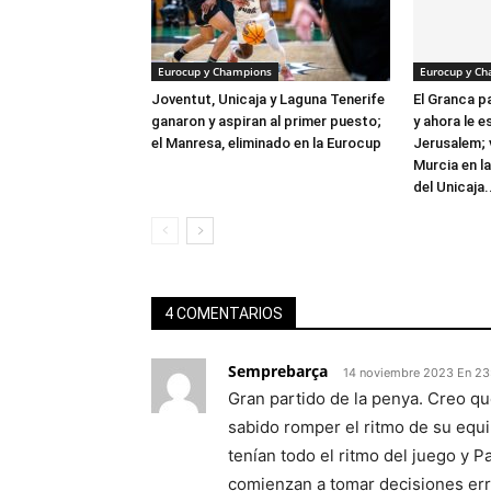
Eurocup y Champions
Eurocup y C
Joventut, Unicaja y Laguna Tenerife
El Granca 
ganaron y aspiran al primer puesto;
y ahora le e
el Manresa, eliminado en la Eurocup
Jerusalem; 
Murcia en l
del Unicaja.
4 COMENTARIOS
Semprebarça
14 noviembre 2023 En 23
Gran partido de la penya. Creo qu
sabido romper el ritmo de su equ
tenían todo el ritmo del juego y P
comienzan a tomar decisiones err