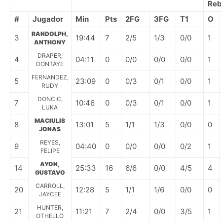
Reb
#
Jugador
Min
Pts
2FG
3FG
T1
O
RANDOLPH,
3
19:44
7
2/5
1/3
0/0
1
ANTHONY
DRAPER,
4
04:11
0
0/0
0/0
0/0
1
DONTAYE
FERNANDEZ,
5
23:09
0
0/3
0/1
0/0
1
RUDY
DONCIC,
7
10:46
0
0/3
0/1
0/0
1
LUKA
MACIULIS
8
13:01
5
1/1
1/3
0/0
0
JONAS
REYES,
9
04:40
0
0/0
0/0
0/2
1
FELIPE
AYON,
14
25:33
16
6/6
0/0
4/5
4
GUSTAVO
CARROLL,
20
12:28
5
1/1
1/6
0/0
0
JAYCEE
HUNTER,
21
11:21
7
2/4
0/0
3/5
1
OTHELLO