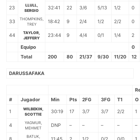
LLULL,
23
32:41
22
3/6
5/13
1/2
0
SERGIO
THOMPKINS,
33
18:42
9
2/4
1/2
2/2
0
TREY
TAYLOR,
44
23:44
9
4/4
0/1
1/4
2
JEFFERY
Equipo
0
Total
200
80
21/37
9/30
11/20
12
DARUSSAFAKA
R
#
Jugador
Min
Pts
2FG
3FG
T1
O
WILBEKIN,
1
30:19
17
3/7
3/7
2/2
1
SCOTTIE
YAGMUR,
4
DNP
–
–
–
–
–
MEHMET
BATUK,
8
11:45
2
1/2
0/2
0/0
1