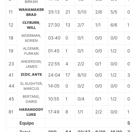
BIRKAN
WANAMAKER
11
35:13
21
5/10
2/6
5/5
0
BRAD
CLYBURN,
12
27:30
13
2/7
1/1
6/6
1
WILL
MOERMAN,
18
03:40
0
0/1
0/0
0/0
0
ADRIEN
ALDEMIR,
19
01:45
1
0/1
0/0
1/2
0
FURKAN
ANDERSON,
23
22:55
4
2/2
0/1
0/0
0
JAMES
41
ZIZIC, ANTE
24:04
17
8/10
0/0
1/2
3
SLAUGHTER,
44
14:05
0
0/2
0/0
0/0
0
MARCUS
BERTANS,
45
10:55
1
0/4
0/1
1/2
0
DAIRIS
HARANGODY
81
17:49
8
1/1
2/2
0/0
1
LUKE
Equipo
5