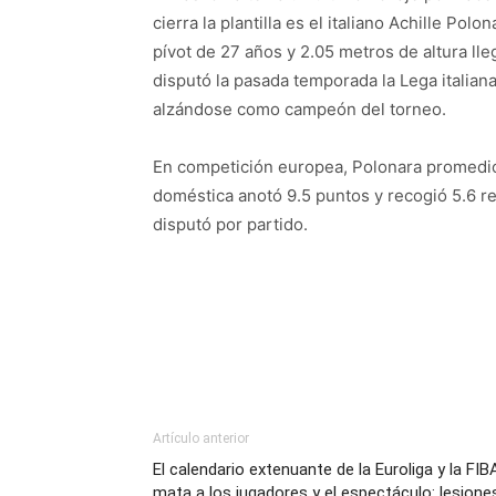
cierra la plantilla es el italiano Achille Polo
pívot de 27 años y 2.05 metros de altura ll
disputó la pasada temporada la Lega italia
alzándose como campeón del torneo.
En competición europea, Polonara promedió 1
doméstica anotó 9.5 puntos y recogió 5.6 r
disputó por partido.
Artículo anterior
El calendario extenuante de la Euroliga y la FIB
mata a los jugadores y el espectáculo: lesione