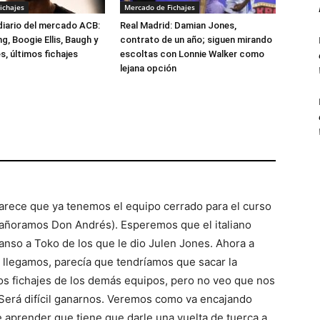
ichajes
Mercado de Fichajes
 diario del mercado ACB:
Real Madrid: Damian Jones,
, Boogie Ellis, Baugh y
contrato de un año; siguen mirando
, últimos fichajes
escoltas con Lonnie Walker como
lejana opción
rece que ya tenemos el equipo cerrado para el curso
 añoramos Don Andrés). Esperemos que el italiano
nso a Toko de los que le dio Julen Jones. Ahora a
 llegamos, parecía que tendríamos que sacar la
os fichajes de los demás equipos, pero no veo que nos
 Será difícil ganarnos. Veremos como va encajando
 aprender que tiene que darle una vuelta de tuerca a