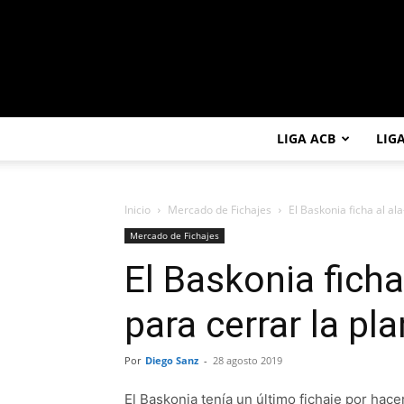
LIGA ACB
LIG
Inicio
Mercado de Fichajes
El Baskonia ficha al ala
Mercado de Fichajes
El Baskonia ficha
para cerrar la pla
Por
Diego Sanz
-
28 agosto 2019
El Baskonia tenía un último fichaje por hace