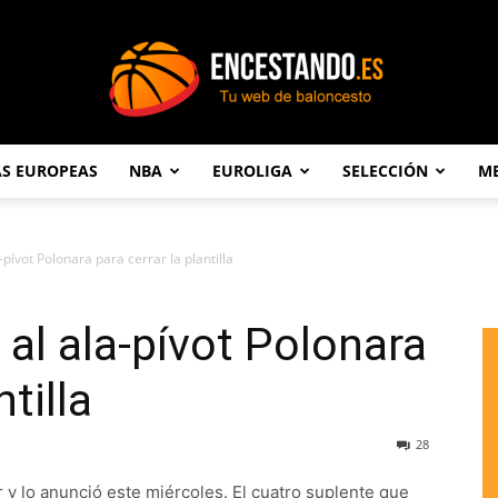
AS EUROPEAS
NBA
EUROLIGA
SELECCIÓN
ME
Encestando.es
-pívot Polonara para cerrar la plantilla
 al ala-pívot Polonara
ntilla
28
r y lo anunció este miércoles. El cuatro suplente que