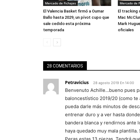
Mercado de Fichajes
Mercado de F
El Valencia Basket firmó a Oumar
El tracking
Ballo hasta 2029, un pívot cupo que
Mac McClung
sale cedido esta próxima
Mark Hugues
temporada
oficiales
28 COMENTARIOS
Petravicius
28 agosto 2019 En 14:00
Benvenuto Achille…bueno pues pa
baloncestístico 2019/20 (como te
pueda darle más minutos de desca
entrenar duro y a ver hasta donde
bandera blanca y rendirnos ante l
haya quedado muy mala plantilla.
Peras estas 13 piezas. Tendrá que