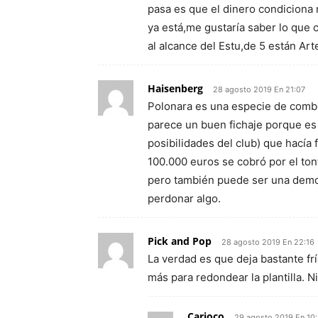
pasa es que el dinero condiciona 
ya está,me gustaría saber lo que 
al alcance del Estu,de 5 están Art
Haisenberg
28 agosto 2019 En 21:07
Polonara es una especie de combo
parece un buen fichaje porque es 
posibilidades del club) que hacía 
100.000 euros se cobró por el to
pero también puede ser una demos
perdonar algo.
Pick and Pop
28 agosto 2019 En 22:16
La verdad es que deja bastante fr
más para redondear la plantilla. 
Carioco
29 agosto 2019 En 10