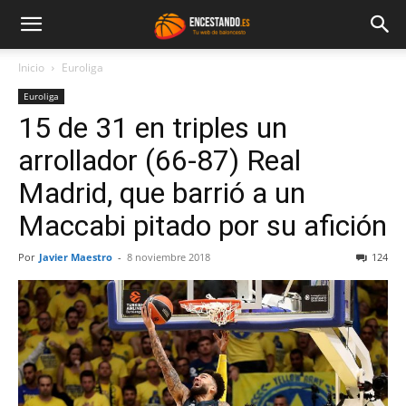
Inicio
Euroliga
Euroliga
15 de 31 en triples un
arrollador (66-87) Real
Madrid, que barrió a un
Maccabi pitado por su afición
Por
Javier Maestro
-
8 noviembre 2018
124