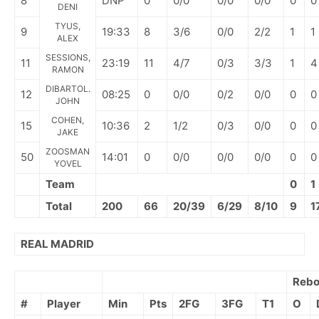
8
DNP
0
0/0
0/0
0/0
0
0
DENI
TYUS,
9
19:33
8
3/6
0/0
2/2
1
1
ALEX
SESSIONS,
11
23:19
11
4/7
0/3
3/3
1
4
RAMON
DIBARTOL.
12
08:25
0
0/0
0/2
0/0
0
0
JOHN
COHEN,
15
10:36
2
1/2
0/3
0/0
0
0
JAKE
ZOOSMAN
50
14:01
0
0/0
0/0
0/0
0
0
YOVEL
Team
0
1
Total
200
66
20/39
6/29
8/10
9
1
REAL MADRID
Rebo
#
Player
Min
Pts
2FG
3FG
T1
O