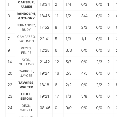
CAUSEUR,
1
18:34
2
1/4
0/3
0/0
1
FABIEN
RANDOLPH,
3
18:46
11
1/2
3/4
0/0
2
ANTHONY
FERNANDEZ,
5
17:52
8
1/3
2/3
0/0
0
RUDY
CAMPAZZO,
7
22:41
5
1/3
1/1
0/0
1
FACUNDO
REYES,
9
12:28
6
3/3
0/0
0/0
3
FELIPE
AYON,
14
21:42
12
5/7
0/0
2/3
2
GUSTAVO
CARROLL,
20
19:24
16
2/3
4/5
0/0
0
JAYCEE
TAVARES,
22
18:18
6
2/2
0/0
2/2
2
WALTER
LLULL,
23
19:21
17
1/3
5/8
0/0
0
SERGIO
DECK,
24
08:46
0
0/0
0/0
0/0
0
GABRIEL