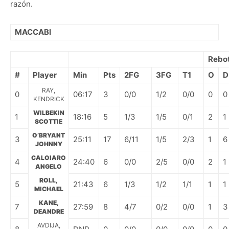
razón.
MACCABI
Rebo
#
Player
Min
Pts
2FG
3FG
T1
O
D
RAY,
0
06:17
3
0/0
1/2
0/0
0
0
KENDRICK
WILBEKIN
1
18:16
5
1/3
1/5
0/1
2
1
SCOTTIE
O’BRYANT
3
25:11
17
6/11
1/5
2/3
1
6
JOHNNY
CALOIARO
4
24:40
6
0/0
2/5
0/0
2
1
ANGELO
ROLL,
5
21:43
6
1/3
1/2
1/1
1
1
MICHAEL
KANE,
7
27:59
8
4/7
0/2
0/0
1
3
DEANDRE
AVDIJA,