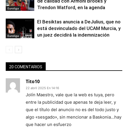
de calidad con Armoni Brooks y
Trendon Watford, en la agenda
Euroliga
El Besiktas anuncia a DeJulius, que no
está desvinculado del UCAM Murcia, y
un juez decidirá la indemnización
Euroliga
20 COMENTARIOS
Tito10
22 abril 2025 En 14:16
Jolín Maestro, vale que la web es tuya, pero
entre la publicidad que apenas te deja leer, y
que el título del anuncio no es del todo justo y
algo «sesgado», sin mencionar a Baskonia…hay
que hacer un esfuerzo