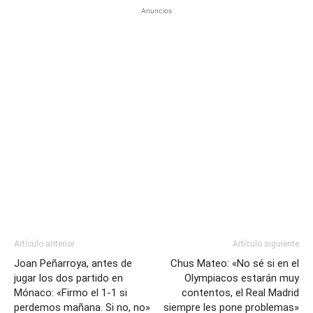
Anuncios
Artículo anterior
Artículo siguiente
Joan Peñarroya, antes de
Chus Mateo: «No sé si en el
jugar los dos partido en
Olympiacos estarán muy
Mónaco: «Firmo el 1-1 si
contentos, el Real Madrid
perdemos mañana. Si no, no»
siempre les pone problemas»