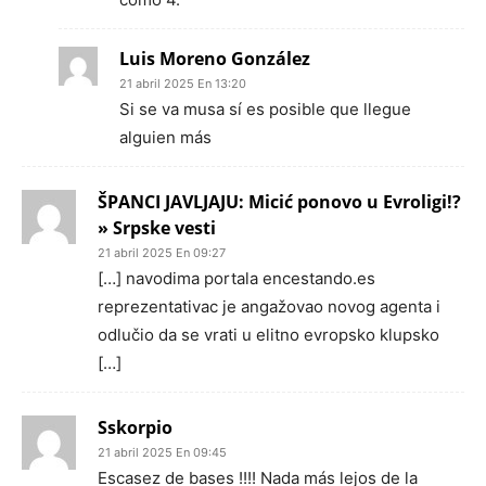
Luis Moreno González
21 abril 2025 En 13:20
Si se va musa sí es posible que llegue
alguien más
ŠPANCI JAVLJAJU: Micić ponovo u Evroligi!?
» Srpske vesti
21 abril 2025 En 09:27
[…] navodima portala encestando.es
reprezentativac je angažovao novog agenta i
odlučio da se vrati u elitno evropsko klupsko
[…]
Sskorpio
21 abril 2025 En 09:45
Escasez de bases !!!! Nada más lejos de la