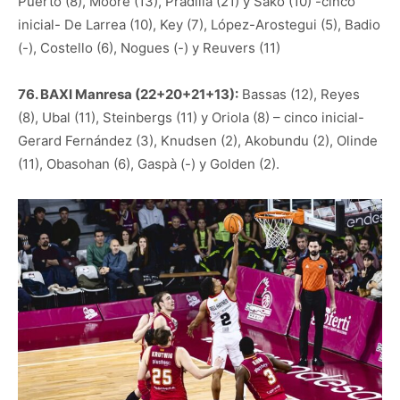
Puerto (8), Moore (13), Pradilla (21) y Sako (10) -cinco
inicial- De Larrea (10), Key (7), López-Arostegui (5), Badio
(-), Costello (6), Nogues (-) y Reuvers (11)
76. BAXI Manresa (22+20+21+13):
Bassas (12), Reyes
(8), Ubal (11), Steinbergs (11) y Oriola (8) – cinco inicial-
Gerard Fernández (3), Knudsen (2), Akobundu (2), Olinde
(11), Obasohan (6), Gaspà (-) y Golden (2).