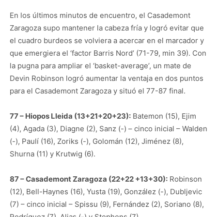
En los últimos minutos de encuentro, el Casademont
Zaragoza supo mantener la cabeza fría y logró evitar que
el cuadro burdeos se volviera a acercar en el marcador y
que emergiera el ‘factor Barris Nord’ (71-79, min 39). Con
la pugna para ampliar el ‘basket-average’, un mate de
Devin Robinson logró aumentar la ventaja en dos puntos
para el Casademont Zaragoza y situó el 77-87 final.
77 – Hiopos Lleida (13+21+20+23):
Batemon (15), Ejim
(4), Agada (3), Diagne (2), Sanz (-) – cinco inicial – Walden
(-), Paulí (16), Zoriks (-), Golomán (12), Jiménez (8),
Shurna (11) y Krutwig (6).
87 – Casademont Zaragoza (22+22 +13+30):
Robinson
(12), Bell-Haynes (16), Yusta (19), González (-), Dubljevic
(7) – cinco inicial – Spissu (9), Fernández (2), Soriano (8),
Rodríguez (7), Alias (-) y Stephens (7).