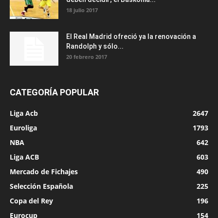
18 julio 2017
El Real Madrid ofreció ya la renovación a
Randolph y sólo...
20 febrero 2017
CATEGORÍA POPULAR
Liga Acb
2647
Euroliga
1793
NBA
642
Liga ACB
603
Mercado de Fichajes
490
Selección Española
225
Copa del Rey
196
Eurocup
154