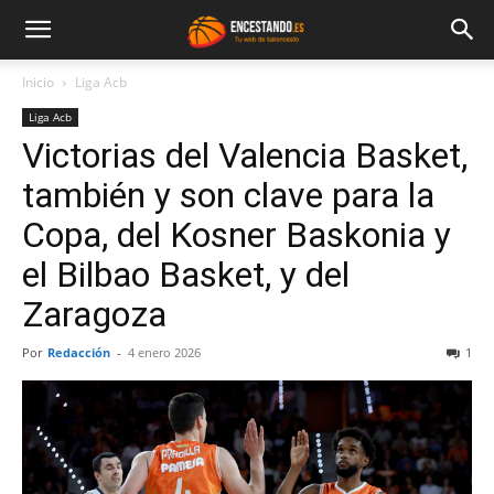
Inicio
Liga Acb
Liga Acb
Victorias del Valencia Basket,
también y son clave para la
Copa, del Kosner Baskonia y
el Bilbao Basket, y del
Zaragoza
Por
Redacción
-
4 enero 2026
1