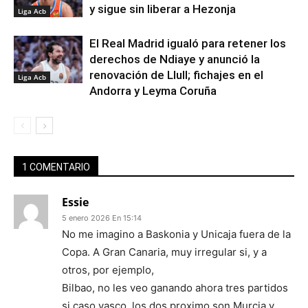
y sigue sin liberar a Hezonja
Liga Acb
El Real Madrid igualó para retener los
derechos de Ndiaye y anunció la
renovación de Llull; fichajes en el
Liga Acb
Andorra y Leyma Coruña
1 COMENTARIO
Essie
5 enero 2026 En 15:14
No me imagino a Baskonia y Unicaja fuera de la
Copa. A Gran Canaria, muy irregular si, y a
otros, por ejemplo,
Bilbao, no les veo ganando ahora tres partidos
si caso vasco, los dos proximo son Murcia y