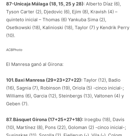
87-Unicaja Málaga (18, 15, 25 y 28)
: Alberto Díaz (6),
Tyson Carter (2), Djedovic (6), Ejim (8), Kravish (4) –
quinteto inicial – Thomas (6) Yankuba Sima (2),
Osetkowski (18), Kalinioski (18), Taylor (7) y Kendrik Perry
(10).
ACBPhoto
El Manresa ganó al Girona:
101. Baxi Manresa (29+23+27+22):
Taylor (12), Badio
(16), Sagnia (7), Robinson (19), Oriola (5) -cinco inicial-;
Williams (6), Garcia (12), Steinbergs (13), Valtonen (4) y
Geben (7).
87. Bàsquet Girona (17+25+27+18):
Iroegbu (18), Davis
(10), Martínez (8), Pons (22), Goloman (2) -cinco inicial-;
Susinskas (11), Sorolla (2), Fjellerup (-), Vila (-), Colom