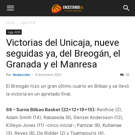
Inicio
Liga ACB
Liga ACB
Victorias del Unicaja, nueve
seguidas ya, del Breogán, el
Granada y el Manresa
Por
Redacción
-
9 diciembre 2023
10
El Breogán hizo un gran último cuarto en Bilbao y se llevó
la victoria en un apretado final.
68 – Surne Bilbao Basket (22+12+19+15):
Renfroe (2),
Adam Smith (14), Rabaseda (6), Denzel Andersson (12),
Killeya-Jones (11) -cinco inicial-; Pantzar (8), Kullamae
(3), Reyes (6), De Ridder (2) y Tsalmpouris (4).