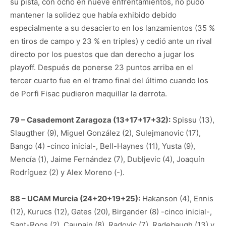
su pista, con ocho en nueve enfrentamientos, no pudo
mantener la solidez que había exhibido debido
especialmente a su desacierto en los lanzamientos (35 %
en tiros de campo y 23 % en triples) y cedió ante un rival
directo por los puestos que dan derecho a jugar los
playoff. Después de ponerse 23 puntos arriba en el
tercer cuarto fue en el tramo final del último cuando los
de Porfi Fisac pudieron maquillar la derrota.
79 – Casademont Zaragoza (13+17+17+32):
Spissu (13),
Slaugther (9), Miguel González (2), Sulejmanovic (17),
Bango (4) -cinco inicial-, Bell-Haynes (11), Yusta (9),
Mencía (1), Jaime Fernández (7), Dubljevic (4), Joaquín
Rodríguez (2) y Alex Moreno (-).
88 – UCAM Murcia (24+20+19+25):
Hakanson (4), Ennis
(12), Kurucs (12), Gates (20), Birgander (8) -cinco inicial-,
Sant-Roos (2), Caupain (8), Radovic (7), Radebaugh (13) y