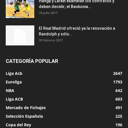
Hanga y Larkin examinan los contratos y
deben decidir; el Baskonia...
18 julio 2017
El Real Madrid ofreció ya la renovación a
Randolph y sólo...
20 febrero 2017
CATEGORÍA POPULAR
Liga Acb
2647
Euroliga
1793
NBA
642
Liga ACB
603
Mercado de Fichajes
491
Selección Española
225
Copa del Rey
196