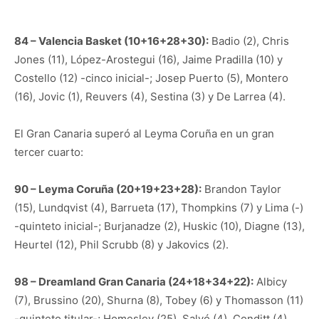
84 – Valencia Basket (10+16+28+30):
Badio (2), Chris
Jones (11), López-Arostegui (16), Jaime Pradilla (10) y
Costello (12) -cinco inicial-; Josep Puerto (5), Montero
(16), Jovic (1), Reuvers (4), Sestina (3) y De Larrea (4).
El Gran Canaria superó al Leyma Coruña en un gran
tercer cuarto:
90 – Leyma Coruña (20+19+23+28):
Brandon Taylor
(15), Lundqvist (4), Barrueta (17), Thompkins (7) y Lima (-)
-quinteto inicial-; Burjanadze (2), Huskic (10), Diagne (13),
Heurtel (12), Phil Scrubb (8) y Jakovics (2).
98 – Dreamland Gran Canaria (24+18+34+22):
Albicy
(7), Brussino (20), Shurna (8), Tobey (6) y Thomasson (11)
-quinteto titular-; Homesley (25), Salvó (4), Conditt (4),