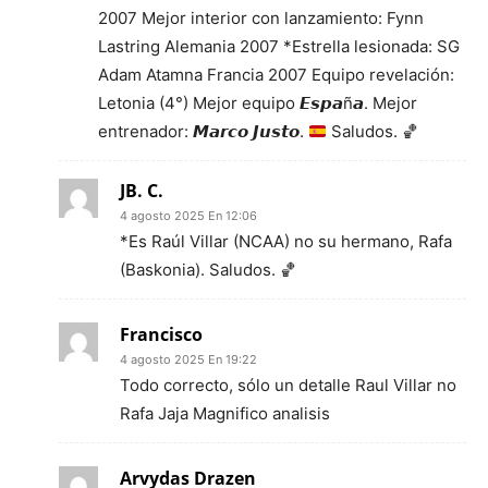
2007 Mejor interior con lanzamiento: Fynn
Lastring Alemania 2007 *Estrella lesionada: SG
Adam Atamna Francia 2007 Equipo revelación:
Letonia (4°) Mejor equipo 𝙀𝙨𝙥𝙖ñ𝙖. Mejor
entrenador: 𝙈𝙖𝙧𝙘𝙤 𝙅𝙪𝙨𝙩𝙤.
Saludos.
🏀
JB. C.
4 agosto 2025 En 12:06
*Es Raúl Villar (NCAA) no su hermano, Rafa
(Baskonia). Saludos. 🏀
Francisco
4 agosto 2025 En 19:22
Todo correcto, sólo un detalle Raul Villar no
Rafa Jaja Magnifico analisis
Arvydas Drazen