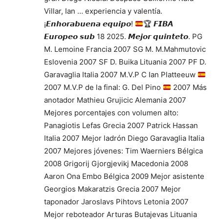
Villar, Ian … experiencia y valentía.
¡𝙀𝙣𝙝𝙤𝙧𝙖𝙗𝙪𝙚𝙣𝙖 𝙚𝙦𝙪𝙞𝙥𝙤!
🏆
𝙁𝙄𝘽𝘼
𝙀𝙪𝙧𝙤𝙥𝙚𝙤 𝙨𝙪𝙗 18 2025. 𝙈𝙚𝙟𝙤𝙧 𝙦𝙪𝙞𝙣𝙩𝙚𝙩𝙤. PG
M. Lemoine Francia 2007 SG M. M.Mahmutovic
Eslovenia 2007 SF D. Buika Lituania 2007 PF D.
Garavaglia Italia 2007 M.V.P C Ian Platteeuw
2007 M.V.P de la final: G. Del Pino
2007 Más
anotador Mathieu Grujicic Alemania 2007
Mejores porcentajes con volumen alto:
Panagiotis Lefas Grecia 2007 Patrick Hassan
Italia 2007 Mejor ladrón Diego Garavaglia Italia
2007 Mejores jóvenes: Tim Waerniers Bélgica
2008 Grigorij Gjorgjevikj Macedonia 2008
Aaron Ona Embo Bélgica 2009 Mejor asistente
Georgios Makaratzis Grecia 2007 Mejor
taponador Jaroslavs Pihtovs Letonia 2007
Mejor reboteador Arturas Butajevas Lituania