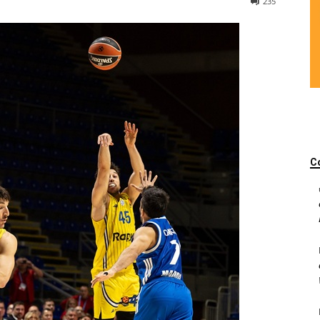
235
C