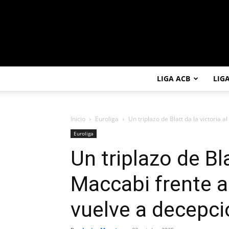
LIGA ACB
LIG
Inicio
Euroliga
Un triplazo de Blatt da la victoria a
Euroliga
Un triplazo de Bla
Maccabi frente a
vuelve a decepci