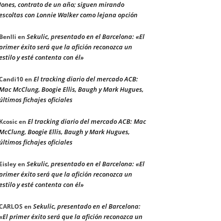
Jones, contrato de un año; siguen mirando
escoltas con Lonnie Walker como lejana opción
Sekulic, presentado en el Barcelona: «El
Benlli
en
primer éxito será que la afición reconozca un
estilo y esté contenta con él»
El tracking diario del mercado ACB:
Candi10
en
Mac McClung, Boogie Ellis, Baugh y Mark Hugues,
últimos fichajes oficiales
El tracking diario del mercado ACB: Mac
Kcosic
en
McClung, Boogie Ellis, Baugh y Mark Hugues,
últimos fichajes oficiales
Sekulic, presentado en el Barcelona: «El
Eisley
en
primer éxito será que la afición reconozca un
estilo y esté contenta con él»
Sekulic, presentado en el Barcelona:
CARLOS
en
«El primer éxito será que la afición reconozca un