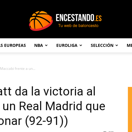
AS EUROPEAS
NBA
EUROLIGA
SELECCIÓN
ME
Encestando.es
l Maccabi frente a un...
tt da la victoria al
 un Real Madrid que
onar (92-91))