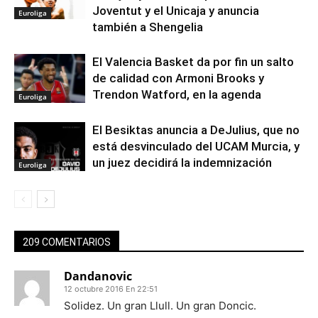
Joventut y el Unicaja y anuncia
Euroliga
también a Shengelia
El Valencia Basket da por fin un salto
de calidad con Armoni Brooks y
Trendon Watford, en la agenda
Euroliga
El Besiktas anuncia a DeJulius, que no
está desvinculado del UCAM Murcia, y
un juez decidirá la indemnización
Euroliga
209 COMENTARIOS
Dandanovic
12 octubre 2016 En 22:51
Solidez. Un gran Llull. Un gran Doncic.