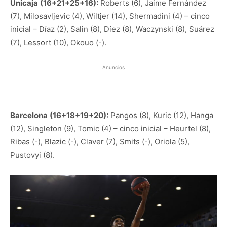
Unicaja
(16+21+25+16):
Roberts (6), Jaime Fernández
(7), Milosavljevic (4), Wiltjer (14), Shermadini (4) – cinco
inicial – Díaz (2), Salin (8), Díez (8), Waczynski (8), Suárez
(7), Lessort (10), Okouo (-).
Anuncios
Barcelona
(16+18+19+20):
Pangos (8), Kuric (12), Hanga
(12), Singleton (9), Tomic (4) – cinco inicial – Heurtel (8),
Ribas (-), Blazic (-), Claver (7), Smits (-), Oriola (5),
Pustovyi (8).