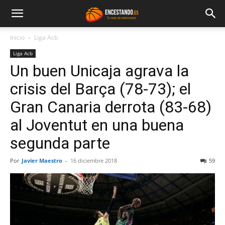
Inicio
Liga Acb
Liga Acb
Un buen Unicaja agrava la
crisis del Barça (78-73); el
Gran Canaria derrota (83-68)
al Joventut en una buena
segunda parte
Por
Javier Maestro
-
16 diciembre 2018
59