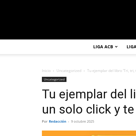
LIGA ACB
LIG
Inicio
Uncategorized
Tu ejemplar del libro ‘Tri, tri, t
Uncategorized
Tu ejemplar del libr
un solo click y te
Por
Redacción
-
9 octubre 2025