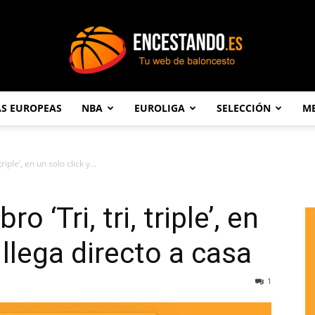
AS EUROPEAS
NBA
EUROLIGA
SELECCIÓN
ME
Encestando.es
riple’, en un solo click y...
o ‘Tri, tri, triple’, en
 llega directo a casa
1