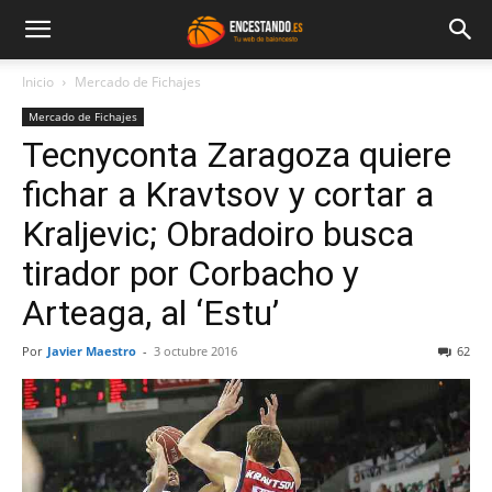
Inicio
Mercado de Fichajes
Mercado de Fichajes
Tecnyconta Zaragoza quiere
fichar a Kravtsov y cortar a
Kraljevic; Obradoiro busca
tirador por Corbacho y
Arteaga, al ‘Estu’
Por
Javier Maestro
-
3 octubre 2016
62