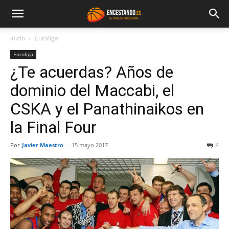
Inicio
Euroliga
Euroliga
¿Te acuerdas? Años de
dominio del Maccabi, el
CSKA y el Panathinaikos en
la Final Four
Por
Javier Maestro
-
15 mayo 2017
4