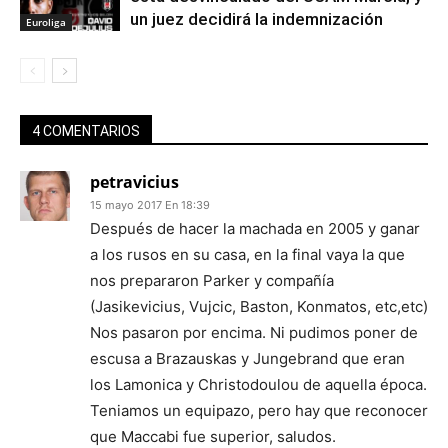
un juez decidirá la indemnización
Euroliga
4 COMENTARIOS
petravicius
15 mayo 2017 En 18:39
Después de hacer la machada en 2005 y ganar
a los rusos en su casa, en la final vaya la que
nos prepararon Parker y compañía
(Jasikevicius, Vujcic, Baston, Konmatos, etc,etc)
Nos pasaron por encima. Ni pudimos poner de
escusa a Brazauskas y Jungebrand que eran
los Lamonica y Christodoulou de aquella época.
Teniamos un equipazo, pero hay que reconocer
que Maccabi fue superior, saludos.