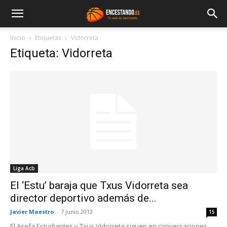
Inicio
Etiquetas
Vidorreta
Etiqueta: Vidorreta
Liga Acb
El ‘Estu’ baraja que Txus Vidorreta sea
director deportivo además de...
Javier Maestro
-
7 junio 2013
15
El Asefa Estudiantes y Txus Vidorreta siguen en conversaciones