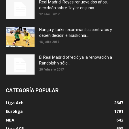
Real Madrid: Reyes renueva dos años,
decidirán sobre Taylor en junio...
12 abril 2017
Hanga y Larkin examinan los contratos y
deben decidir; el Baskonia...
18 julio 2017
El Real Madrid ofreció ya la renovación a
Randolph y sólo...
20 febrero 2017
CATEGORÍA POPULAR
Liga Acb
2647
Euroliga
1791
NBA
642
Liga ACB
603