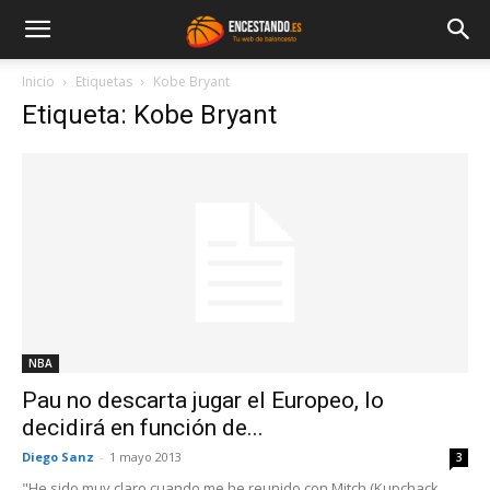
Inicio
Etiquetas
Kobe Bryant
Etiqueta: Kobe Bryant
NBA
Pau no descarta jugar el Europeo, lo
decidirá en función de...
Diego Sanz
-
1 mayo 2013
3
"He sido muy claro cuando me he reunido con Mitch (Kupchack,