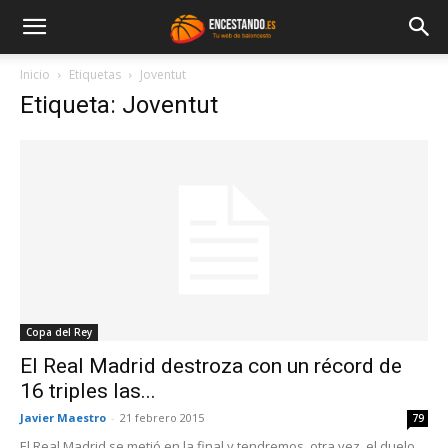
Inicio
Etiquetas
Joventut
Etiqueta: Joventut
Copa del Rey
El Real Madrid destroza con un récord de
16 triples las...
Javier Maestro
-
21 febrero 2015
79
El Real Madrid se metió en la final y tendremos, otra vez, el duelo