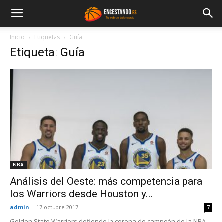
Inicio
Etiquetas
Guía
Etiqueta: Guía
NBA
Análisis del Oeste: más competencia para
los Warriors desde Houston y...
admin
-
17 octubre 2017
7
Golden State Warriors defiende la corona de campeón de la NBA,