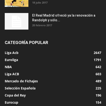
18 julio 2017
El Real Madrid ofreció ya la renovación a
Randolph y sólo...
20 febrero 2017
CATEGORÍA POPULAR
Liga Acb
2647
Euroliga
1791
NBA
642
Liga ACB
603
Mercado de Fichajes
489
Selección Española
225
Copa del Rey
196
Eurocup
154