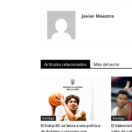
Javier Maestro
Artículos relacionados
Más del autor
Euroliga
Euroliga
El Dubai BC se lanza a una política
El Valencia 
de fichajes y cesiones que
salto de ca