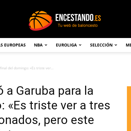
AS EUROPEAS
NBA
EUROLIGA
SELECCIÓN
ME
Encestando.es
inal del domingo: «Es triste ver...
ó a Garuba para la
 «Es triste ver a tres
onados, pero este