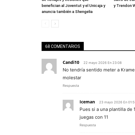
benefician al Joventut y el Unicaja y
y Trendon W
anuncia también a Shengelia
68 COMENTARIOS
Candi10
22 mayo 2026 En 23:08
No tendría sentido meter a Krame
molestar
Respuesta
Iceman
23 mayo 2026 En 01:
Pues si a una plantilla de 
juegas con 11
Respuesta