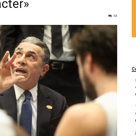
ácter»
68
C