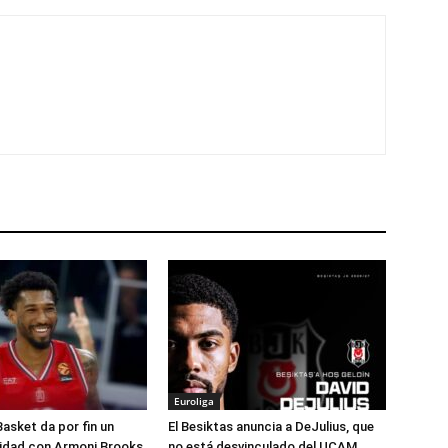
Euroliga
Basket da por fin un
El Besiktas anuncia a DeJulius, que
lidad con Armoni Brooks
no está desvinculado del UCAM