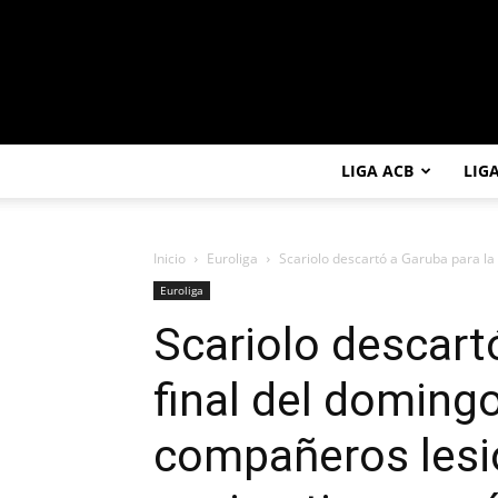
LIGA ACB
LIG
Inicio
Euroliga
Scariolo descartó a Garuba para la f
Euroliga
Scariolo descart
final del domingo:
compañeros lesi