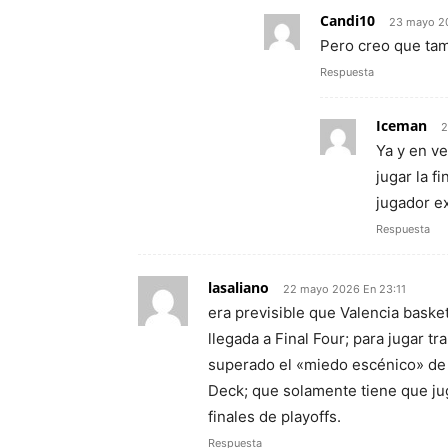
Candi10
23 mayo 20
Pero creo que tam
Respuesta
Iceman
2
Ya y en v
jugar la f
jugador ex
Respuesta
lasaliano
22 mayo 2026 En 23:11
era previsible que Valencia baske
llegada a Final Four; para jugar t
superado el «miedo escénico» de 
Deck; que solamente tiene que ju
finales de playoffs.
Respuesta