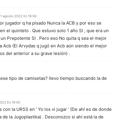
1 agosto 2022 En 18:56
jor jugador q ha pisado Nunca la ACB y por eso se
n el quinteto . Que estuvo solo 1 año SI , que era un
 un Prepotente SI . Pero eso No quita q sea el mejor
la Acb (El Arvydas q jugó en Acb aún siendo el mejor
os del anterior a su grave lesión) .
se tipo de camisetas? llevo tiempo buscando la de
2022 En 19:00
con la URSS en ‘ Yo los vi jugar ‘ (De ahí es de donde
 de la Jugoplastika) . Desconozco si ahí está la de