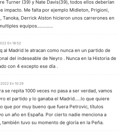
re Turner (39) y Nate Davis(39), todos ellos deberían
e impacto. Me falta por ejemplo Midleton, Prigioni,
, Tanoka, Derrick Alston hicieron unos carrerones en
 multiples equipos………….
2022 En 18:52
q al Madrid le atracan como nunca en un partido de
nal del indeseable de Neyro . Nunca en la Historia de
do con 4 excepto ese día .
 2022 En 10:29
a se repita 1000 veces no pasa a ser verdad, vamos
ro el partido y lo ganaba el Madrid…..lo que quiere
o que por muy bueno que fuera Petrovic, títulos
o un año en España. Por cierto nadie menciona a
 también tuvo su momento de gloría en la Peña.