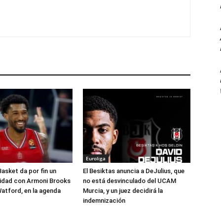
Euroliga
Basket da por fin un
El Besiktas anuncia a DeJulius, que
lidad con Armoni Brooks
no está desvinculado del UCAM
atford, en la agenda
Murcia, y un juez decidirá la
indemnización