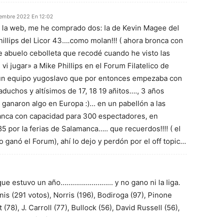
iembre 2022 En 12:02
a la web, me he comprado dos: la de Kevin Magee del
hillips del Licor 43….como molan!!! ( ahora bronca con
de abuelo cebolleta que recodé cuando he visto las
 vi jugar» a Mike Phillips en el Forum Filatelico de
 un equipo yugoslavo que por entonces empezaba con
duchos y altísimos de 17, 18 19 añitos…., 3 años
ganaron algo en Europa :)… en un pabellón a las
anca con capacidad para 300 espectadores, en
 por la ferias de Salamanca….. que recuerdos!!!! ( el
o ganó el Forum), ahí lo dejo y perdón por el off topic…
c que estuvo un año……………………… y no gano ni la liga.
is (291 votos), Norris (196), Bodiroga (97), Pinone
(78), J. Carroll (77), Bullock (56), David Russell (56),