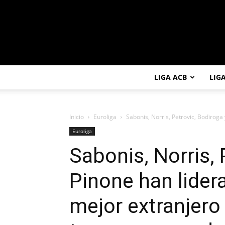
LIGA ACB
LIG
Inicio
Euroliga
Sabonis, Norris, Petrovic, Bodiroga 
Euroliga
Sabonis, Norris, 
Pinone han lider
mejor extranjero 