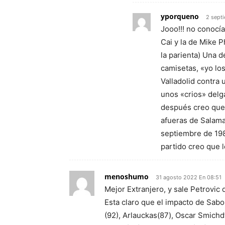
yporqueno
2 sept
Jooo!!! no conocí
Cai y la de Mike P
la parienta) Una 
camisetas, «yo los
Valladolid contra
unos «crios» delga
después creo que 
afueras de Salam
septiembre de 1985
partido creo que l
menoshumo
31 agosto 2022 En 08:51
Mejor Extranjero, y sale Petrovi
Esta claro que el impacto de Sabon
(92), Arlauckas(87), Oscar Smichdt 