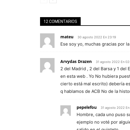
12 COMENTARIOS
mateu
30 agosto 2022 En 23:19
Ese soy yo, muchas gracias por la 
Arvydas Drazen
31 agosto 2022 En 02
2 del Madrid , 2 del Barsa y 1 del
en esta web . Yo No hubiera puest
cierto está mal escrito) debería e
q hablamos de ACB No de la histori
pepelefou
31 agosto 2022 En
Hombre, cada uno puso su 
ejemplo no voté por algui
salido en el quinteto