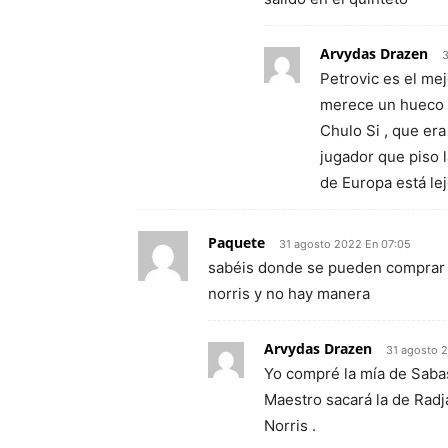
Arvydas Drazen
3
Petrovic es el me
merece un hueco e
Chulo Si , que era
jugador que piso 
de Europa está lej
Paquete
31 agosto 2022 En 07:05
sabéis donde se pueden comprar e
norris y no hay manera
Arvydas Drazen
31 agosto 
Yo compré la mía de Sabas 
Maestro sacará la de Radja
Norris .