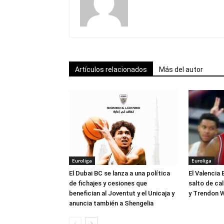
Artículos relacionados
Más del autor
Euroliga
Euroliga
El Dubai BC se lanza a una política
El Valencia 
de fichajes y cesiones que
salto de ca
benefician al Joventut y el Unicaja y
y Trendon W
anuncia también a Shengelia