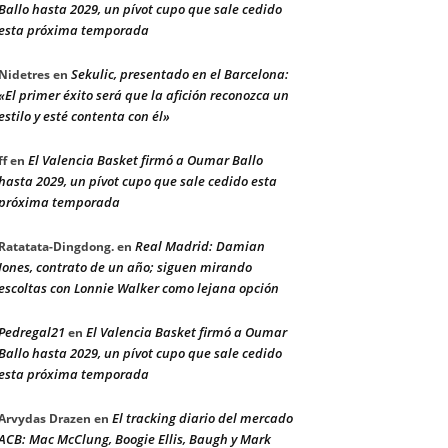
Ballo hasta 2029, un pívot cupo que sale cedido
esta próxima temporada
Sekulic, presentado en el Barcelona:
Nidetres
en
«El primer éxito será que la afición reconozca un
estilo y esté contenta con él»
El Valencia Basket firmó a Oumar Ballo
ff
en
hasta 2029, un pívot cupo que sale cedido esta
próxima temporada
Real Madrid: Damian
Ratatata-Dingdong.
en
Jones, contrato de un año; siguen mirando
escoltas con Lonnie Walker como lejana opción
Pedregal21
El Valencia Basket firmó a Oumar
en
Ballo hasta 2029, un pívot cupo que sale cedido
esta próxima temporada
El tracking diario del mercado
Arvydas Drazen
en
ACB: Mac McClung, Boogie Ellis, Baugh y Mark