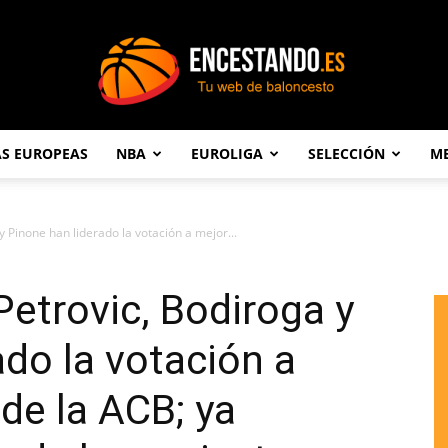
AS EUROPEAS
NBA
EUROLIGA
SELECCIÓN
ME
Encestando.es
y Pinone han liderado la votación a mejor...
Petrovic, Bodiroga y
ado la votación a
de la ACB; ya