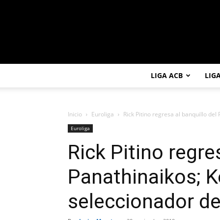
LIGA ACB
LIG
Inicio
Euroliga
Rick Pitino regresa al banquillo de
Euroliga
Rick Pitino regre
Panathinaikos; 
seleccionador de