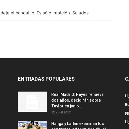
deje el banquillo. Es sólo intuición. Saludos
ENTRADAS POPULARES
C
Real Madrid: Reyes renueva
L
dos años, decidirán sobre
Eu
Taylor en junio...
12 abril 2017
N
L
Hanga y Larkin examinan los