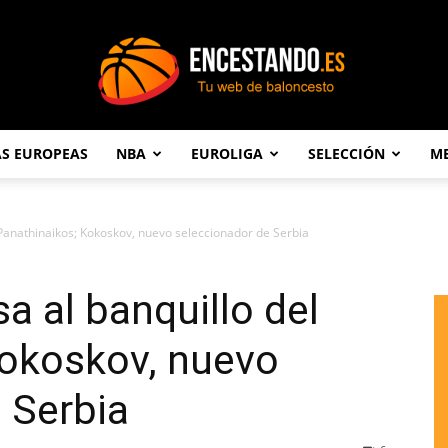
AS EUROPEAS
NBA
EUROLIGA
SELECCIÓN
ME
Encestando.es
l Panathinaikos; Kokoskov, nuevo seleccionador de Serbia
sa al banquillo del
Kokoskov, nuevo
 Serbia