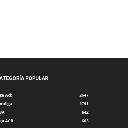
ATEGORÍA POPULAR
iga Acb
2647
roliga
1791
BA
642
iga ACB
603