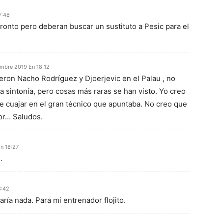
7:48
pronto pero deberan buscar un sustituto a Pesic para el
mbre 2019 En 18:12
ieron Nacho Rodríguez y Djoerjevic en el Palau , no
 sintonía, pero cosas más raras se han visto. Yo creo
e cuajar en el gran técnico que apuntaba. No creo que
or… Saludos.
n 18:27
…
8:42
aría nada. Para mi entrenador flojito.