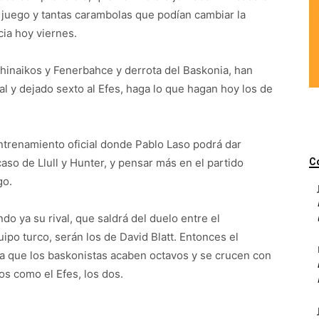
n juego y tantas carambolas que podían cambiar la
ncia hoy viernes.
thinaikos y Fenerbahce y derrota del Baskonia, han
al y dejado sexto al Efes, haga lo que hagan hoy los de
entrenamiento oficial donde Pablo Laso podrá dar
so de Llull y Hunter, y pensar más en el partido
C
go.
do ya su rival, que saldrá del duelo entre el
uipo turco, serán los de David Blatt. Entonces el
ra que los baskonistas acaben octavos y se crucen con
os como el Efes, los dos.