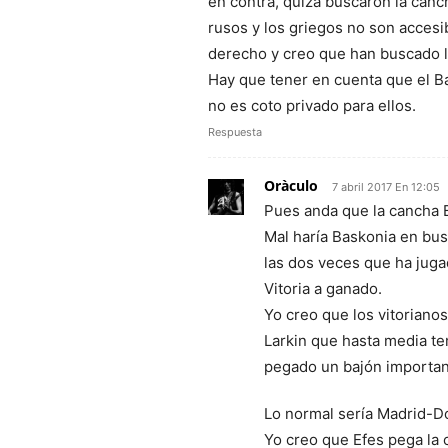
en contra, quizá buscaron la canc
rusos y los griegos no son accesi
derecho y creo que han buscado l
Hay que tener en cuenta que el Ba
no es coto privado para ellos.
Respuesta
Oràculo
7 abril 2017 En 12:05
Pues anda que la cancha 
Mal haría Baskonia en bu
las dos veces que ha juga
Vitoria a ganado.
Yo creo que los vitoriano
Larkin que hasta media t
pegado un bajón importan
Lo normal sería Madrid-D
Yo creo que Efes pega la 