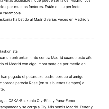
ha «más accesible», que puede ser la del Madrid. Los
bles por muchos factores. Están en su perfecto
a carambola.
skonia ha batido al Madrid varias veces en Madrid y
Baskonista…
scar un enfrentamiento contra Madrid cuando este año
do el Madrid con algo importante de por medio en
s han pegado el petardazo padre porque el amigo
emporada parecía Rose (en sus buenos tiempos) a
te.
ogus CSKA-Baskonia Oly-Efes y Pana-Fener.
campanada y se carga a Oly. Mis semis Madrid-Fener y