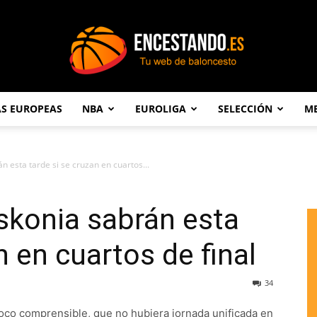
AS EUROPEAS
NBA
EUROLIGA
SELECCIÓN
ME
Encestando.es
n esta tarde si se cruzan en cuartos...
skonia sabrán esta
n en cuartos de final
34
poco comprensible, que no hubiera jornada unificada en