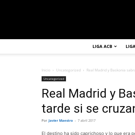
LIGA ACB
LIG
Inicio
Uncategorized
Real Madrid y Baskonia sabrá
Uncategorized
Real Madrid y Ba
tarde si se cruza
Por
Javier Maestro
-
7 abril 2017
El destino ha sido caprichoso y lo que era 