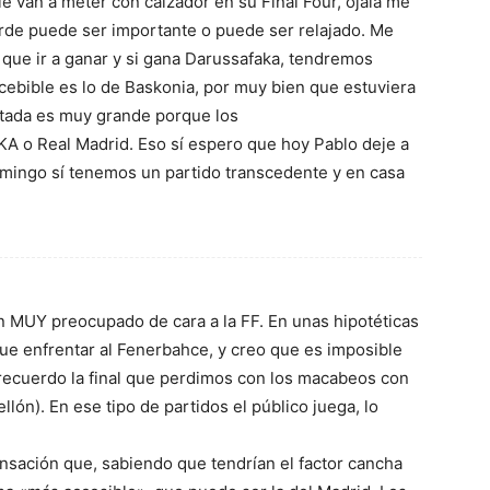
 le van a meter con calzador en su Final Four, ojalá me
arde puede ser importante o puede ser relajado. Me
á que ir a ganar y si gana Darussafaka, tendremos
cebible es lo de Baskonia, por muy bien que estuviera
antada es muy grande porque los
KA o Real Madrid. Eso sí espero que hoy Pablo deje a
omingo sí tenemos un partido transcedente y en casa
n MUY preocupado de cara a la FF. En unas hipotéticas
que enfrentar al Fenerbahce, y creo que es imposible
n recuerdo la final que perdimos con los macabeos con
llón). En ese tipo de partidos el público juega, lo
nsación que, sabiendo que tendrían el factor cancha