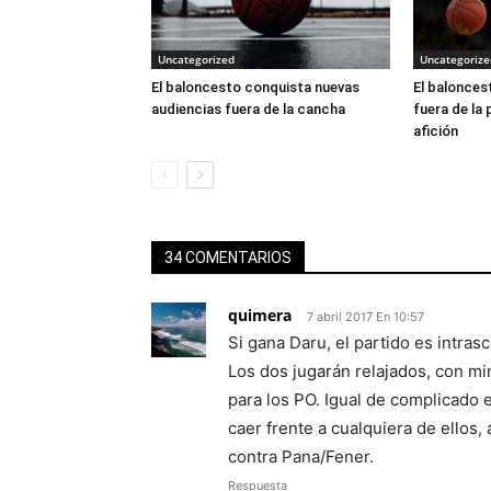
Uncategorized
Uncategorize
El baloncesto conquista nuevas
El balonces
audiencias fuera de la cancha
fuera de la 
afición
34 COMENTARIOS
quimera
7 abril 2017 En 10:57
Si gana Daru, el partido es intra
Los dos jugarán relajados, con mi
para los PO. Igual de complicado 
caer frente a cualquiera de ellos,
contra Pana/Fener.
Respuesta