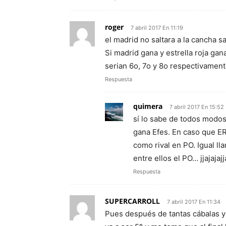
roger
7 abril 2017 En 11:19
el madrid no saltara a la cancha sa
Si madrid gana y estrella roja gan
serian 6o, 7o y 8o respectivament
Respuesta
quimera
7 abril 2017 En 15:52
sí lo sabe de todos modos
gana Efes. En caso que ER
como rival en PO. Igual ll
entre ellos el PO… jjajajaj
Respuesta
SUPERCARROLL
7 abril 2017 En 11:34
Pues después de tantas cábalas y