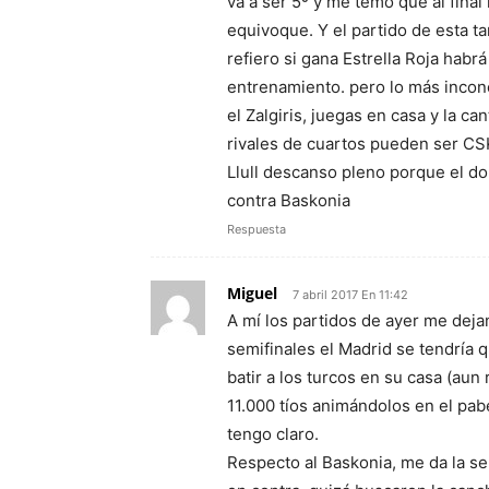
va a ser 5º y me temo que al final
equivoque. Y el partido de esta t
refiero si gana Estrella Roja habr
entrenamiento. pero lo más incon
el Zalgiris, juegas en casa y la c
rivales de cuartos pueden ser CS
Llull descanso pleno porque el d
contra Baskonia
Respuesta
Miguel
7 abril 2017 En 11:42
A mí los partidos de ayer me deja
semifinales el Madrid se tendría 
batir a los turcos en su casa (au
11.000 tíos animándolos en el pabe
tengo claro.
Respecto al Baskonia, me da la se