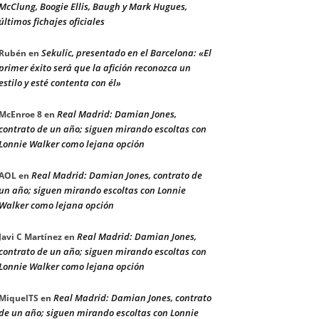
McClung, Boogie Ellis, Baugh y Mark Hugues,
últimos fichajes oficiales
Sekulic, presentado en el Barcelona: «El
Rubén
en
primer éxito será que la afición reconozca un
estilo y esté contenta con él»
Real Madrid: Damian Jones,
McEnroe 8
en
contrato de un año; siguen mirando escoltas con
Lonnie Walker como lejana opción
Real Madrid: Damian Jones, contrato de
AOL
en
un año; siguen mirando escoltas con Lonnie
Walker como lejana opción
Real Madrid: Damian Jones,
Javi C Martínez
en
contrato de un año; siguen mirando escoltas con
Lonnie Walker como lejana opción
Real Madrid: Damian Jones, contrato
MiquelTS
en
de un año; siguen mirando escoltas con Lonnie