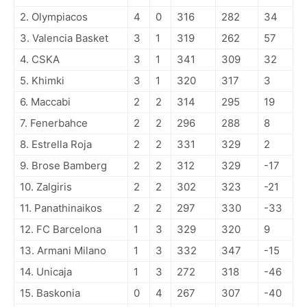
2. Olympiacos
4
0
316
282
34
3. Valencia Basket
3
1
319
262
57
4. CSKA
3
1
341
309
32
5. Khimki
3
1
320
317
3
6. Maccabi
2
2
314
295
19
7. Fenerbahce
2
2
296
288
8
8. Estrella Roja
2
2
331
329
2
9. Brose Bamberg
2
2
312
329
-17
10. Zalgiris
2
2
302
323
-21
11. Panathinaikos
2
2
297
330
-33
12. FC Barcelona
1
3
329
320
9
13. Armani Milano
1
3
332
347
-15
14. Unicaja
1
3
272
318
-46
15. Baskonia
0
4
267
307
-40